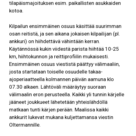
tilapäismajoituksen esim. paikallisten asukkaiden
kotoa.
Kilpailun ensimmäinen osuus käsittää suurimman
osan reitistä, ja sen aikana jokaisen kilpailijan (pl.
ankkuri) on hiihdettävä vähintään kerran.
Käytännössä kukin viidestä parista hiihtää 10-25
km, hiihtokunnon ja reittiprofiilin mukaisesti.
Ensimmäinen osuus viestistä päättyy välimaaliin,
josta startataan toiselle osuudelle takaa-
ajoperiaatteella kolmannen päivän aamuna klo
07.30 alkaen. Lähtöväli määräytyy suoraan
välimaalin eron perusteella. Kaikki yli tunnin kärjelle
jääneet joukkueet lähetetään yhteislähdöllä
matkaan tunti kärjen perään. Maalissa kaikki
ankkurit lukevat mukana kuljettamansa viestin
Oltermannille.