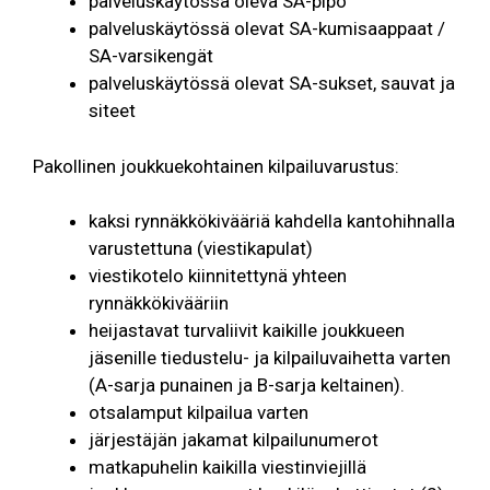
palveluskäytössä oleva SA-pipo
palveluskäytössä olevat SA-kumisaappaat /
SA-varsikengät
palveluskäytössä olevat SA-sukset, sauvat ja
siteet
Pakollinen joukkuekohtainen kilpailuvarustus:
kaksi rynnäkkökivääriä kahdella kantohihnalla
varustettuna (viestikapulat)
viestikotelo kiinnitettynä yhteen
rynnäkkökivääriin
heijastavat turvaliivit kaikille joukkueen
jäsenille tiedustelu- ja kilpailuvaihetta varten
(A-sarja punainen ja B-sarja keltainen).
otsalamput kilpailua varten
järjestäjän jakamat kilpailunumerot
matkapuhelin kaikilla viestinviejillä