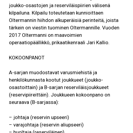
joukko-osastojen ja reserviläispiirien välisenä
kilpailuna. Kilpailu toteutetaan kunnioittaen
Oltermannin hiihdon alkuperäisiä perinteitä, joista
tärkein on viestin tuominen Oltermannille. Vuoden
2017 Oltermanni on maavoimien
operaatiopäällikkö, prikaatikenraali Jari Kallio.
KOKOONPANOT
A-sarjan muodostavat varusmiehistä ja
henkilökunnasta kootut joukkueet (joukko-
osastoittain) ja B-sarjan reserviläisjoukkueet
(reservipiireittäin). Joukkueen kokoonpano on
seuraava (B-sarjassa):
– johtaja (reservin upseeri)
– varajohtaja (reservin aliupseeri)
– huoltaja (reserviläinen)