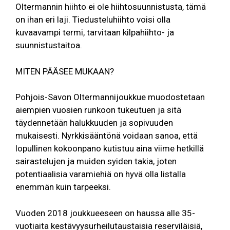
Oltermannin hiihto ei ole hiihtosuunnistusta, tämä
on ihan eri laji. Tiedusteluhiihto voisi olla
kuvaavampi termi, tarvitaan kilpahiihto- ja
suunnistustaitoa.
MITEN PÄÄSEE MUKAAN?
Pohjois-Savon Oltermannijoukkue muodostetaan
aiempien vuosien runkoon tukeutuen ja sitä
täydennetään halukkuuden ja sopivuuden
mukaisesti. Nyrkkisääntönä voidaan sanoa, että
lopullinen kokoonpano kutistuu aina viime hetkillä
sairastelujen ja muiden syiden takia, joten
potentiaalisia varamiehiä on hyvä olla listalla
enemmän kuin tarpeeksi.
Vuoden 2018 joukkueeseen on haussa alle 35-
vuotiaita kestävyysurheilutaustaisia reserviläisiä,