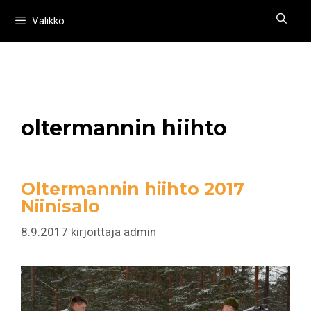
Siirry
Valikko
sisältöön
oltermannin hiihto
Oltermannin hiihto 2017
Niinisalo
8.9.2017
kirjoittaja
admin