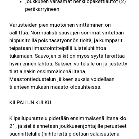
joukkueen varaamat henkilöpakettiautot (2)
peräkärryineen
Varusteiden pienimuotoinen virittäminen on
sallittua. Normaalisti sauvojen sommat viritetään
nippusiteillä pois tasatyönnön tieltä, ja kumpparit
teipataan ilmastointiteipillä luisteluhiihtoa
tukemaan. Sauvojen piikit on myös syytä teroittaa
hyvin ennen lähtöä. Suksien voitelulle on järjestetty
tilat ainakin ensimmäisenä iltana.
Maastontiedustelun jälkeen suksia voidellaan
tilanteen mukaan maasto-olosuhteissa.
KILPAILUN KULKU
Kilpailupuhuttelu pidetään ensimmäisenä iltana klo
21, ja siellä annetaan joukkueenjohtajille perusteet
suunnittelulle (hiihtoreitti pidetään salaisuutena