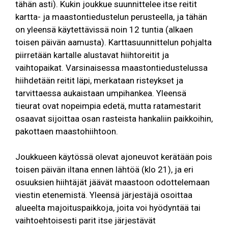
tähän asti). Kukin joukkue suunnittelee itse reitit
kartta- ja maastontiedustelun perusteella, ja tähän
on yleensä käytettävissä noin 12 tuntia (alkaen
toisen päivän aamusta). Karttasuunnittelun pohjalta
piirretään kartalle alustavat hiihtoreitit ja
vaihtopaikat. Varsinaisessa maastontiedustelussa
hiihdetään reitit läpi, merkataan risteykset ja
tarvittaessa aukaistaan umpihankea. Yleensä
tieurat ovat nopeimpia edetä, mutta ratamestarit
osaavat sijoittaa osan rasteista hankaliin paikkoihin,
pakottaen maastohiihtoon.
Joukkueen käytössä olevat ajoneuvot kerätään pois
toisen päivän iltana ennen lähtöä (klo 21), ja eri
osuuksien hiihtäjät jäävät maastoon odottelemaan
viestin etenemistä. Yleensä järjestäjä osoittaa
alueelta majoituspaikkoja, joita voi hyödyntää tai
vaihtoehtoisesti parit itse järjestävät