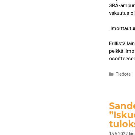
SRA-ampuma
vakuutus o
Ilmoittautu
Erillistä la
pelkkä ilmo
osoitteesee
Kategoria
Tiedote
Sande
”Isku
tulok
15.5.2022
kir