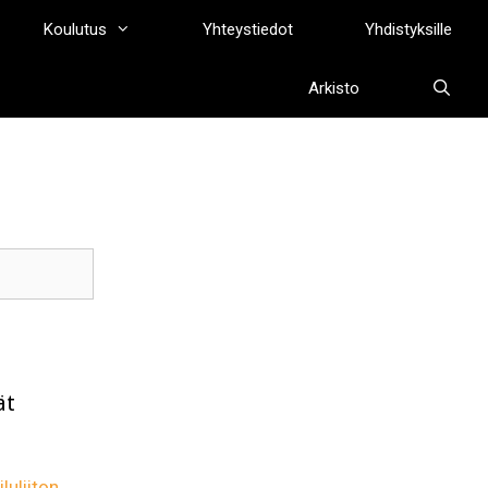
Koulutus
Yhteystiedot
Yhdistyksille
Arkisto
ät
luliiton