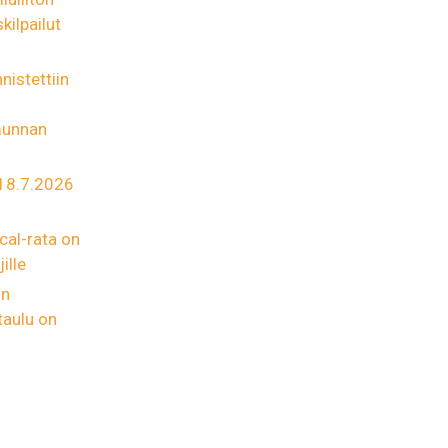
kilpailut
nistettiin
munnan
 18.7.2026
cal-rata on
ille
un
taulu on