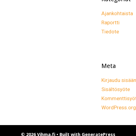
Ajankohtaista
Raportti
Tiedote
Meta
Kirjaudu sisää
Sisältösyöte
Kommenttisyö
WordPress.org
© 2026 Vihma.fi
• Built with
GeneratePress