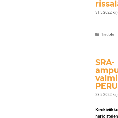
rissa
31.5.2022
kir
Kategoria
Tiedote
SRA-
ampu
valmi
PERU
28.5.2022
kir
Keskiviikk
harjoittel