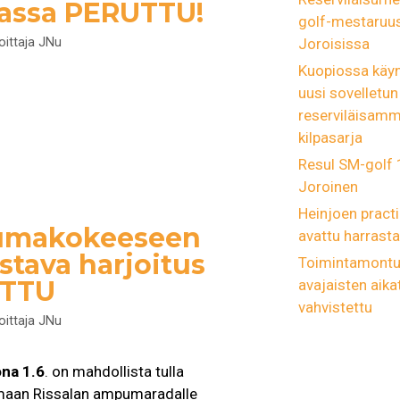
lassa PERUTTU!
golf-mestaruus
Joroisissa
joittaja
JNu
Kuopiossa käyn
uusi sovelletun
reserviläisam
t
kilpasarja
Resul SM-golf
Joroinen
Heinjoen practi
makokeeseen
avattu harrastaj
stava harjoitus
Toimintamont
TTU
avajaisten aika
vahvistettu
joittaja
JNu
ona 1.6
. on mahdollista tulla
emaan Rissalan ampumaradalle