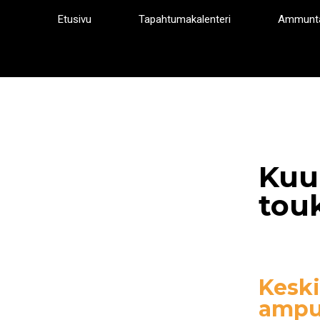
Siirry
Etusivu
Tapahtumakalenteri
Ammunt
sisältöön
Kuu
tou
Keski
ampu