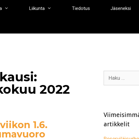
a
Liikunta
Tiedotus
Jäseneksi
kausi:
Haku:
kokuu 2022
Viimeisimm
viikon 1.6.
artikkelit
mavuoro
Reserviläisurhei