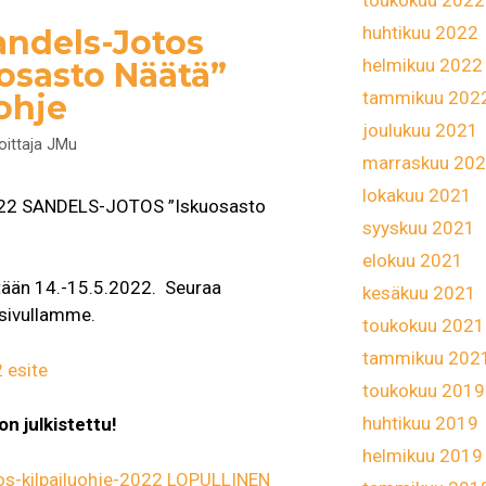
toukokuu 2022
huhtikuu 2022
andels-Jotos
helmikuu 2022
osasto Näätä”
tammikuu 202
ohje
joulukuu 2021
joittaja
JMu
marraskuu 20
lokakuu 2021
22 SANDELS-JOTOS ”Iskuosasto
syyskuu 2021
elokuu 2021
tään 14.-15.5.2022. Seuraa
kesäkuu 2021
 sivullamme.
toukokuu 2021
tammikuu 202
 esite
toukokuu 2019
huhtikuu 2019
n julkistettu!
helmikuu 2019
os-kilpailuohje-2022 LOPULLINEN