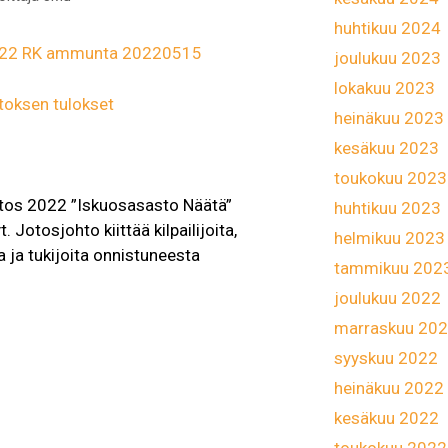
huhtikuu 2024
022 RK ammunta 20220515
joulukuu 2023
lokakuu 2023
toksen tulokset
heinäkuu 2023
kesäkuu 2023
toukokuu 2023
tos 2022 ”Iskuosasasto Näätä”
huhtikuu 2023
. Jotosjohto kiittää kilpailijoita,
helmikuu 2023
a ja tukijoita onnistuneesta
tammikuu 202
joulukuu 2022
marraskuu 20
syyskuu 2022
t
heinäkuu 2022
kesäkuu 2022