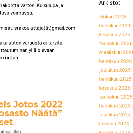
Arkistot
koetta varten. Kulkulupa ja
ltava voimassa.
elokuu 2026
heinäkuu 2026
miset: srakouluttaja(ät)gmail.com
kesäkuu 2026
inakaluston varausta ei tarvita,
toukokuu 2026
ittautuminen yllä olevaan
maaliskuu 202
n riittää.
helmikuu 2026
joulukuu 2025
t
heinäkuu 2025
kesäkuu 2025
toukokuu 2025
ls Jotos 2022
huhtikuu 2025
osasto Näätä”
joulukuu 2024
set
lokakuu 2024
kesäkuu 2024
joittaja
JMu