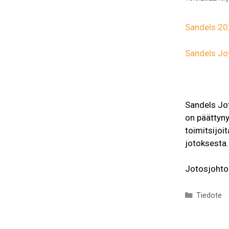
Sandels 2
Sandels Jo
Sandels Jo
on päättynyt
toimitsijoit
jotoksesta.
Jotosjohto
Kategoria
Tiedote