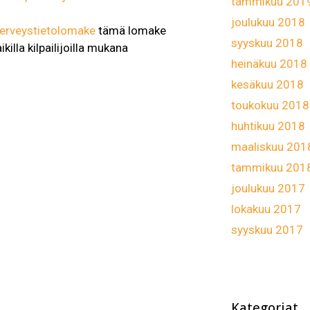
tammikuu 201
joulukuu 2018
terveystietolomake
tämä lomake
syyskuu 2018
ikilla kilpailijoilla mukana
heinäkuu 2018
kesäkuu 2018
t
toukokuu 2018
huhtikuu 2018
maaliskuu 201
tammikuu 201
joulukuu 2017
lokakuu 2017
syyskuu 2017
Kategoriat