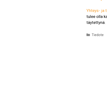
Yhteys- ja 
tulee olla ka
täytettynä.
Kategoria
Tiedote