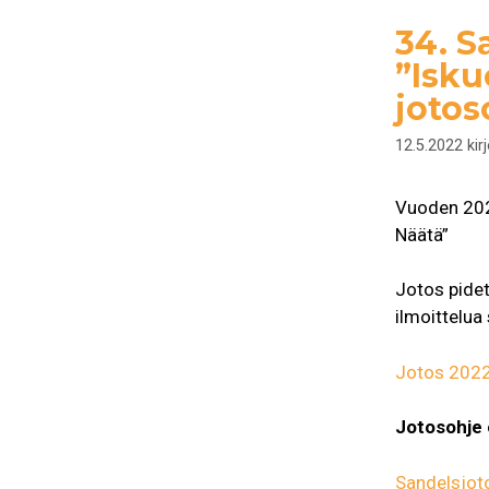
34. S
”Isku
jotos
12.5.2022
kir
Vuoden 20
Näätä”
Jotos pide
ilmoittelua
Jotos 2022
Jotosohje o
Sandelsjot