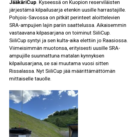
JääkäriCup
. Kyseessä on Kuopion reserviläisten
järjestämä kilpailusarja etenkin uusille harrastajille.
Pohjois-Savossa on pitkät perinteet aloittelevien
SRA-ampujien lajin pariin saattelussa. Aikaisemmin
vastaavana kilpasarjana on toiminut SiiliCup.
SiiliCup syntyi ja sen kulta-aika elettiin jo Raasiossa.
Viimeisimmän muotonsa, erityisesti uusille SRA-
ampujille suunnattuna matalan kynnyksen
kilpailusarjana, se sai muutama vuosi sitten
Rissalassa. Nyt SiiliCup jää määrittämättömän
mittaiselle tauolle.