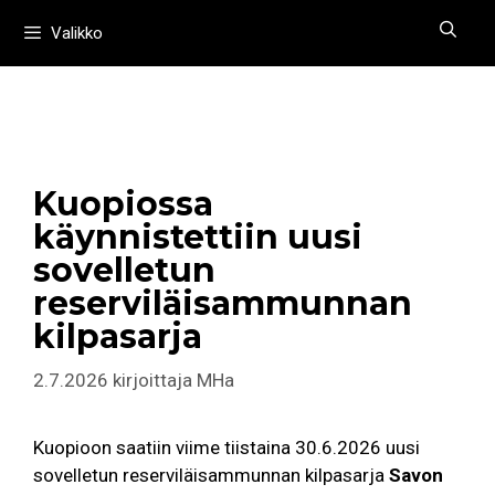
Siirry
Valikko
sisältöön
Kuopiossa
käynnistettiin uusi
sovelletun
reserviläisammunnan
kilpasarja
2.7.2026
kirjoittaja
MHa
Kuopioon saatiin viime tiistaina 30.6.2026 uusi
sovelletun reserviläisammunnan kilpasarja
Savon