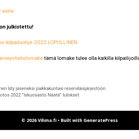
 esite
n julkistettu!
os-kilpailuohje-2022 LOPULLINEN
terveystietolomake
tämä lomake tulee olla kaikilla kilpailijoi
t
nen liity jäseneksi paikkakuntasi reserviläisjärjestöön
otos 2022 ”Iskuosasto Näätä” tulokset
© 2026 Vihma.fi
• Built with
GeneratePress