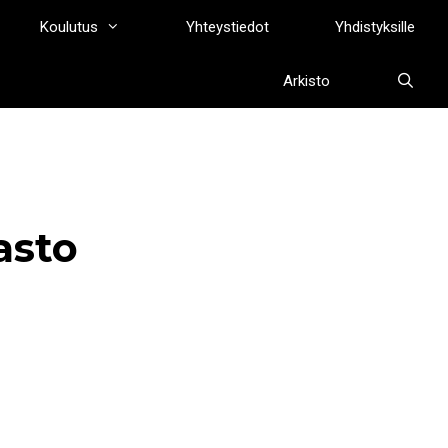
Koulutus
Yhteystiedot
Yhdistyksille
Arkisto
asto