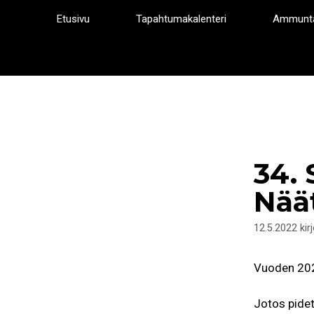
Siirry
Etusivu
Tapahtumakalenteri
Ammunt
sisältöön
34. 
Näät
12.5.2022
kir
Vuoden 20
Jotos pidet