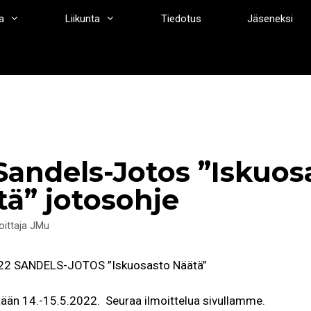
a
Liikunta
Tiedotus
Jäseneksi
Sandels-Jotos ”Iskuos
ä” jotosohje
joittaja
JMu
22 SANDELS-JOTOS ”Iskuosasto Näätä”
ään 14.-15.5.2022. Seuraa ilmoittelua sivullamme.