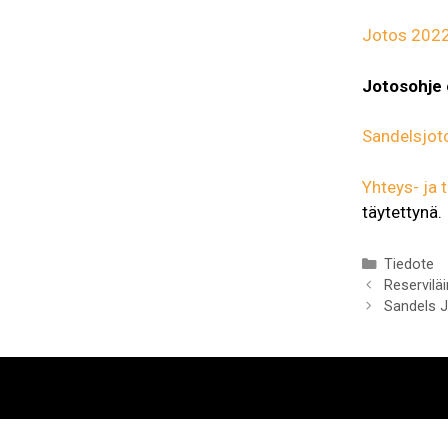
Jotos 2022
Jotosohje o
Sandelsjot
Yhteys- ja 
täytettynä.
Kategoria
Tiedote
Reserviläi
Sandels J