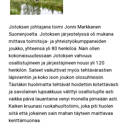
Jotoksen johtajana toimi Jonni Markkanen
Suonenjoelta. Jotoksen järjestelyssä oli mukana
mittava toimitsija- ja yhteistyökumppaneiden
joukko, yhteensä yli 80 henkilöä. Näin ollen
kokonaisuudessaan Jotoksen vahvuus
osallistujineen ja järjestäjineen nousi yli 120
henkilön. Sateet vaikuttivat myös tehtävärastien
läpivientiin ja koko ison joukon olosuhteisiin.
Tästäkin huolimatta tehtävät hoidettiin kiitettävästi
ja savolainen lupsakkuus välittyi osallistujille asti
vaikka päivä lauantaina venyi monella pimeään asti.
Kaiken kruunasi ruokahuoltotiimi, joka piti huolen
siitä että jokainen sain mahan täyteen maittavaa
kenttämuonaa.