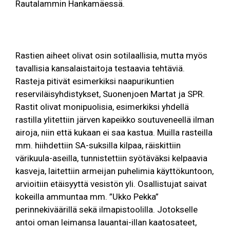
Rautalammin Hankamäessä.
Rastien aiheet olivat osin sotilaallisia, mutta myös
tavallisia kansalaistaitoja testaavia tehtäviä.
Rasteja pitivät esimerkiksi naapurikuntien
reserviläisyhdistykset, Suonenjoen Martat ja SPR.
Rastit olivat monipuolisia, esimerkiksi yhdellä
rastilla ylitettiin järven kapeikko soutuveneellä ilman
airoja, niin että kukaan ei saa kastua. Muilla rasteilla
mm. hiihdettiin SA-suksilla kilpaa, räiskittiin
värikuula-aseilla, tunnistettiin syötäväksi kelpaavia
kasveja, laitettiin armeijan puhelimia käyttökuntoon,
arvioitiin etäisyyttä vesistön yli. Osallistujat saivat
kokeilla ammuntaa mm. ”Ukko Pekka”
perinnekiväärillä sekä ilmapistoolilla. Jotokselle
antoi oman leimansa lauantai-illan kaatosateet,