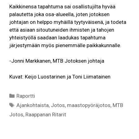
Kaikkinensa tapahtuma sai osallistujilta hyvää
palautetta joka osa-alueella, joten jotoksen
johtajan on helppo myhäillä tyytyväisenä, ja todeta
että asiaan sitoutuneiden ihmisten ja tahojen
yhteistyöllä saadaan laadukas tapahtuma
järjestymään myös pienemmälle paikkakunnalle.
-Jonni Markkanen, MTB Jotoksen johtaja
Kuvat: Keijo Luostarinen ja Toni Liimatainen
Kategoriat
Raportti
Avainsanat
Ajankohtaista
,
Jotos
,
maastopyöräjotos
,
MTB
Jotos
,
Raappanan Ritarit