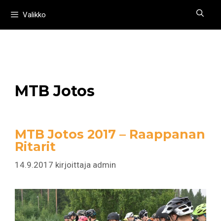
Siirry
Valikko
sisältöön
MTB Jotos
MTB Jotos 2017 – Raappanan
Ritarit
14.9.2017
kirjoittaja
admin