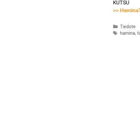
KUTSU
>> Hamina
Kategoria
Tiedote
Avainsan
hamina
,
t