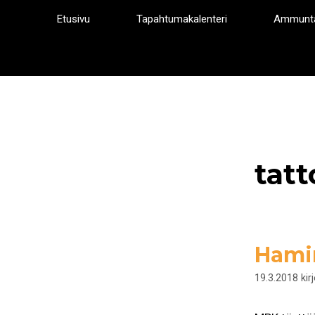
Siirry
Etusivu
Tapahtumakalenteri
Ammunt
sisältöön
tatt
Hamin
19.3.2018
kir