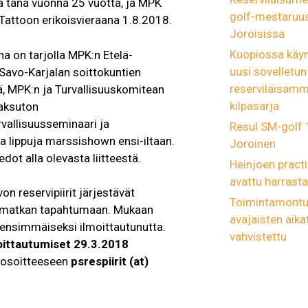
ä tänä vuonna 25 vuotta, ja MPK
golf-mestaruus
attoon erikoisvieraana 1.8.2018.
Joroisissa
Kuopiossa käyn
na on tarjolla MPK:n Etelä-
uusi sovelletun
Savo-Karjalan soittokuntien
reserviläisam
ä, MPK:n ja Turvallisuuskomitean
kilpasarja
aksuton
vallisuusseminaari ja
Resul SM-golf
a lippuja marssishown ensi-iltaan.
Joroinen
edot alla olevasta liitteestä.
Heinjoen practi
avattu harrastaj
on reservipiirit järjestävät
Toimintamont
n matkan tapahtumaan. Mukaan
avajaisten aika
ensimmäiseksi ilmoittautunutta.
vahvistettu
oittautumiset 29.3.2018
osoitteeseen
psrespiirit (at)