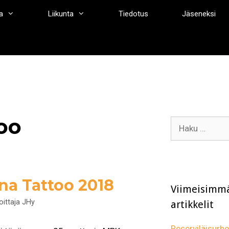
a
Liikunta
Tiedotus
Jäseneksi
oo
Haku:
a Tattoo 2018
Viimeisimm
joittaja
JHy
artikkelit
Reserviläisurhei