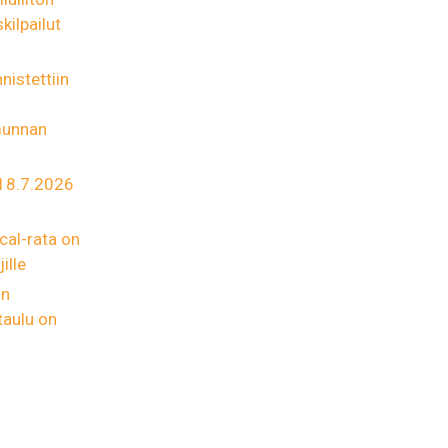
kilpailut
nistettiin
munnan
 18.7.2026
cal-rata on
ille
un
taulu on