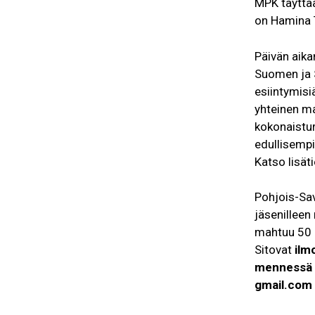
MPK täyttä
on Hamina T
Päivän aika
Suomen ja 
esiintymisi
yhteinen m
kokonaistur
edullisempi
Katso lisäti
Pohjois-Sav
jäsenillee
mahtuu 50 
Sitovat
ilm
mennessä
gmail.com