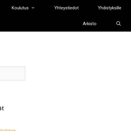
Koulutus
Yhteystiedot
Yhdistyksille
Arkisto
ät
luliiton