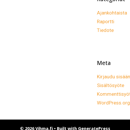
Ajankohtaista
Raportti
Tiedote
Meta
Kirjaudu sisää
Sisältösyöte
Kommenttisyö
WordPress.org
© 2026 Vihma.fi
• Built with
GeneratePress