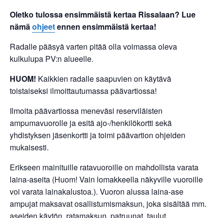
Oletko tulossa ensimmäistä kertaa Rissalaan? Lue
nämä
ohjeet
ennen ensimmäistä kertaa!
Radalle pääsyä varten pitää olla voimassa oleva
kulkulupa PV:n alueelle.
HUOM!
Kaikkien radalle saapuvien on käytävä
toistaiseksi ilmoittautumassa päävartiossa!
Ilmoita päävartiossa meneväsi reserviläisten
ampumavuorolle ja esitä ajo-/henkilökortti sekä
yhdistyksen jäsenkortti ja toimi päävartion ohjeiden
mukaisesti.
Erikseen mainituille ratavuoroille on mahdollista varata
laina-aseita (Huom! Vain lomakkeella näkyville vuoroille
voi varata lainakalustoa.). Vuoron alussa laina-ase
ampujat maksavat osallistumismaksun, joka sisältää mm.
aseiden käytön, ratamaksun, patruunat, taulut,