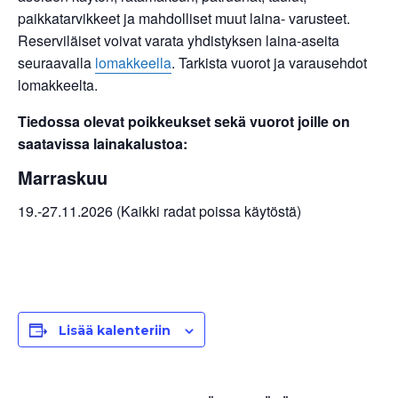
paikkatarvikkeet ja mahdolliset muut laina- varusteet.
Reserviläiset voivat varata yhdistyksen laina-aseita
seuraavalla
lomakkeella
. Tarkista vuorot ja varausehdot
lomakkeelta.
Tiedossa olevat poikkeukset sekä vuorot joille on
saatavissa lainakalustoa:
Marraskuu
19.-27.11.2026 (Kaikki radat poissa käytöstä)
Lisää kalenteriin