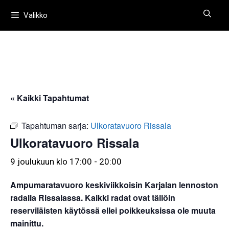
Siirry
Valikko
sisältöön
« Kaikki Tapahtumat
Tapahtuman sarja:
Ulkoratavuoro Rissala
Ulkoratavuoro Rissala
9 joulukuun klo 17:00
-
20:00
Ampumaratavuoro keskiviikkoisin Karjalan lennoston
radalla Rissalassa. Kaikki radat ovat tällöin
reserviläisten käytössä ellei poikkeuksissa ole muuta
mainittu.