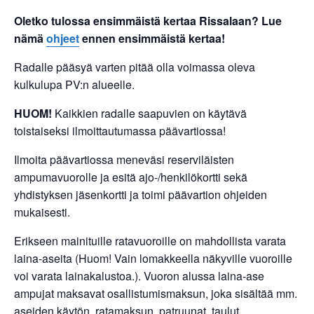
Oletko tulossa ensimmäistä kertaa Rissalaan? Lue
nämä
ohjeet
ennen ensimmäistä kertaa!
Radalle pääsyä varten pitää olla voimassa oleva
kulkulupa PV:n alueelle.
HUOM!
Kaikkien radalle saapuvien on käytävä
toistaiseksi ilmoittautumassa päävartiossa!
Ilmoita päävartiossa meneväsi reserviläisten
ampumavuorolle ja esitä ajo-/henkilökortti sekä
yhdistyksen jäsenkortti ja toimi päävartion ohjeiden
mukaisesti.
Erikseen mainituille ratavuoroille on mahdollista varata
laina-aseita (Huom! Vain lomakkeella näkyville vuoroille
voi varata lainakalustoa.). Vuoron alussa laina-ase
ampujat maksavat osallistumismaksun, joka sisältää mm.
aseiden käytön, ratamaksun, patruunat, taulut,