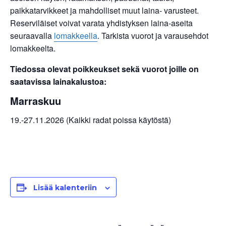
paikkatarvikkeet ja mahdolliset muut laina- varusteet.
Reserviläiset voivat varata yhdistyksen laina-aseita
seuraavalla
lomakkeella
. Tarkista vuorot ja varausehdot
lomakkeelta.
Tiedossa olevat poikkeukset sekä vuorot joille on
saatavissa lainakalustoa:
Marraskuu
19.-27.11.2026 (Kaikki radat poissa käytöstä)
Lisää kalenteriin