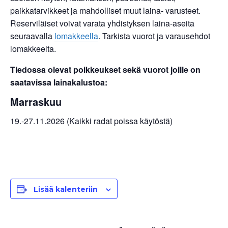
paikkatarvikkeet ja mahdolliset muut laina- varusteet.
Reserviläiset voivat varata yhdistyksen laina-aseita
seuraavalla
lomakkeella
. Tarkista vuorot ja varausehdot
lomakkeelta.
Tiedossa olevat poikkeukset sekä vuorot joille on
saatavissa lainakalustoa:
Marraskuu
19.-27.11.2026 (Kaikki radat poissa käytöstä)
Lisää kalenteriin