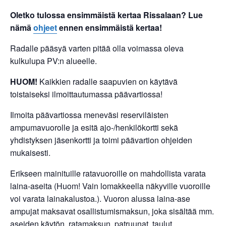
Oletko tulossa ensimmäistä kertaa Rissalaan? Lue
nämä
ohjeet
ennen ensimmäistä kertaa!
Radalle pääsyä varten pitää olla voimassa oleva
kulkulupa PV:n alueelle.
HUOM!
Kaikkien radalle saapuvien on käytävä
toistaiseksi ilmoittautumassa päävartiossa!
Ilmoita päävartiossa meneväsi reserviläisten
ampumavuorolle ja esitä ajo-/henkilökortti sekä
yhdistyksen jäsenkortti ja toimi päävartion ohjeiden
mukaisesti.
Erikseen mainituille ratavuoroille on mahdollista varata
laina-aseita (Huom! Vain lomakkeella näkyville vuoroille
voi varata lainakalustoa.). Vuoron alussa laina-ase
ampujat maksavat osallistumismaksun, joka sisältää mm.
aseiden käytön, ratamaksun, patruunat, taulut,