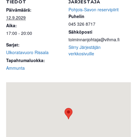
TIEDOT
JÄRJESTÄJÄ
Pohjois-Savon reservipiirit
Päivämäärä:
Puhelin
12.9.2029
045 326 8717
Aika:
Sähköposti
17:00 - 20:00
toiminnanjohtaja@vihma.fi
Sarjat:
Siirry Järjestäjän
Ulkoratavuoro Rissala
verkkosivuille
Tapahtumaluokka:
Ammunta