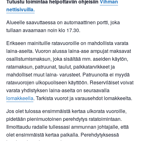
Tutustu toimintaa helpottaviin ohjeisiin
Vihman
nettisivuilla.
Alueelle saavuttaessa on automaattinen portti, joka
tullaan avaamaan noin klo 17.30.
Erikseen mainituille ratavuoroille on mahdollista varata
laina-aseita. Vuoron alussa laina-ase ampujat maksavat
osallistumismaksun, joka sisältää mm. aseiden käytön,
ratamaksun, patruunat, taulut, paikkatarvikkeet ja
mahdolliset muut laina- varusteet. Patruunoita ei myydä
ratavuorojen ulkopuoliseen käyttöön. Reserviläiset voivat
varata yhdistyksen laina-aseita on seuraavalla
lomakkeella
. Tarkista vuorot ja varausehdot lomakkeelta.
Jos olet tulossa ensimmäistä kertaa ulkorata vuoroille,
pidetään pienimuotoinen perehdytys ratatoimintaan.
Ilmoittaudu radalle tullessasi ammunnan johtajalle, että
olet ensimmäistä kertaa paikalla. Perehdytyksessä