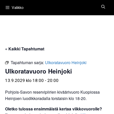
Siirry
Valikko
sisältöön
« Kaikki Tapahtumat
Tapahtuman sarja:
Ulkoratavuoro Heinjoki
Ulkoratavuoro Heinjoki
13.9.2029 klo 18:00
-
20:00
Pohjois-Savon reservipiirien kiväärivuoro Kuopiossa
Heinjoen luodikkoradalla torstaisin klo 18-20.
Oletko tulossa ensimmäistä kertaa viikkovuorolle?