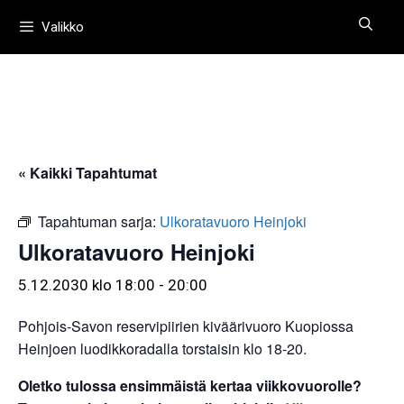
Siirry
Valikko
sisältöön
« Kaikki Tapahtumat
Tapahtuman sarja:
Ulkoratavuoro Heinjoki
Ulkoratavuoro Heinjoki
5.12.2030 klo 18:00
-
20:00
Pohjois-Savon reservipiirien kiväärivuoro Kuopiossa
Heinjoen luodikkoradalla torstaisin klo 18-20.
Oletko tulossa ensimmäistä kertaa viikkovuorolle?