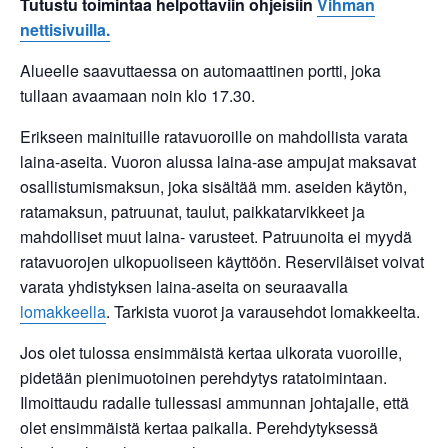
Tutustu toimintaa helpottaviin ohjeisiin
Vihman
nettisivuilla.
Alueelle saavuttaessa on automaattinen portti, joka
tullaan avaamaan noin klo 17.30.
Erikseen mainituille ratavuoroille on mahdollista varata
laina-aseita. Vuoron alussa laina-ase ampujat maksavat
osallistumismaksun, joka sisältää mm. aseiden käytön,
ratamaksun, patruunat, taulut, paikkatarvikkeet ja
mahdolliset muut laina- varusteet. Patruunoita ei myydä
ratavuorojen ulkopuoliseen käyttöön. Reserviläiset voivat
varata yhdistyksen laina-aseita on seuraavalla
lomakkeella
. Tarkista vuorot ja varausehdot lomakkeelta.
Jos olet tulossa ensimmäistä kertaa ulkorata vuoroille,
pidetään pienimuotoinen perehdytys ratatoimintaan.
Ilmoittaudu radalle tullessasi ammunnan johtajalle, että
olet ensimmäistä kertaa paikalla. Perehdytyksessä