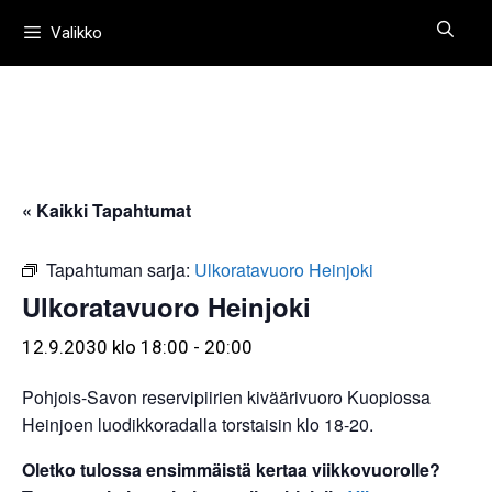
Siirry
Valikko
sisältöön
« Kaikki Tapahtumat
Tapahtuman sarja:
Ulkoratavuoro Heinjoki
Ulkoratavuoro Heinjoki
12.9.2030 klo 18:00
-
20:00
Pohjois-Savon reservipiirien kiväärivuoro Kuopiossa
Heinjoen luodikkoradalla torstaisin klo 18-20.
Oletko tulossa ensimmäistä kertaa viikkovuorolle?