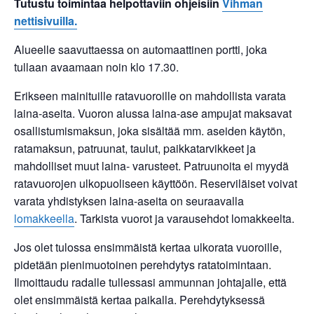
Tutustu toimintaa helpottaviin ohjeisiin
Vihman
nettisivuilla.
Alueelle saavuttaessa on automaattinen portti, joka
tullaan avaamaan noin klo 17.30.
Erikseen mainituille ratavuoroille on mahdollista varata
laina-aseita. Vuoron alussa laina-ase ampujat maksavat
osallistumismaksun, joka sisältää mm. aseiden käytön,
ratamaksun, patruunat, taulut, paikkatarvikkeet ja
mahdolliset muut laina- varusteet. Patruunoita ei myydä
ratavuorojen ulkopuoliseen käyttöön. Reserviläiset voivat
varata yhdistyksen laina-aseita on seuraavalla
lomakkeella
. Tarkista vuorot ja varausehdot lomakkeelta.
Jos olet tulossa ensimmäistä kertaa ulkorata vuoroille,
pidetään pienimuotoinen perehdytys ratatoimintaan.
Ilmoittaudu radalle tullessasi ammunnan johtajalle, että
olet ensimmäistä kertaa paikalla. Perehdytyksessä