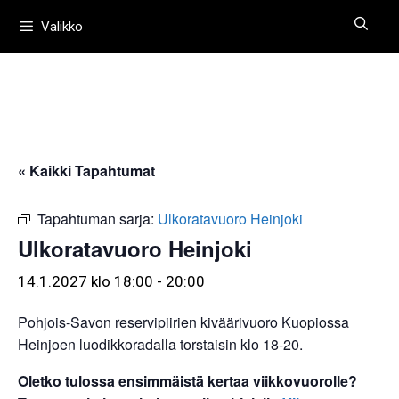
Siirry
Valikko
sisältöön
« Kaikki Tapahtumat
Tapahtuman sarja:
Ulkoratavuoro Heinjoki
Ulkoratavuoro Heinjoki
14.1.2027 klo 18:00
-
20:00
Pohjois-Savon reservipiirien kiväärivuoro Kuopiossa
Heinjoen luodikkoradalla torstaisin klo 18-20.
Oletko tulossa ensimmäistä kertaa viikkovuorolle?