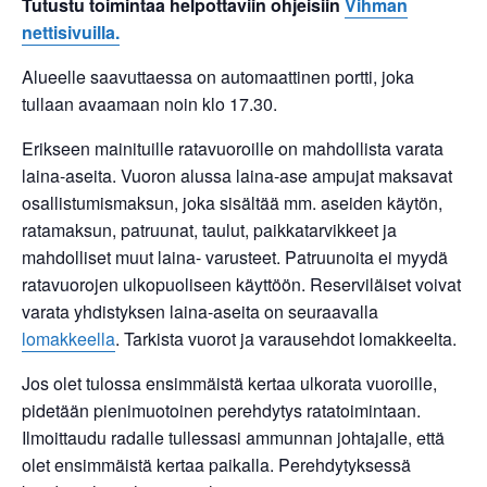
Tutustu toimintaa helpottaviin ohjeisiin
Vihman
nettisivuilla.
Alueelle saavuttaessa on automaattinen portti, joka
tullaan avaamaan noin klo 17.30.
Erikseen mainituille ratavuoroille on mahdollista varata
laina-aseita. Vuoron alussa laina-ase ampujat maksavat
osallistumismaksun, joka sisältää mm. aseiden käytön,
ratamaksun, patruunat, taulut, paikkatarvikkeet ja
mahdolliset muut laina- varusteet. Patruunoita ei myydä
ratavuorojen ulkopuoliseen käyttöön. Reserviläiset voivat
varata yhdistyksen laina-aseita on seuraavalla
lomakkeella
. Tarkista vuorot ja varausehdot lomakkeelta.
Jos olet tulossa ensimmäistä kertaa ulkorata vuoroille,
pidetään pienimuotoinen perehdytys ratatoimintaan.
Ilmoittaudu radalle tullessasi ammunnan johtajalle, että
olet ensimmäistä kertaa paikalla. Perehdytyksessä