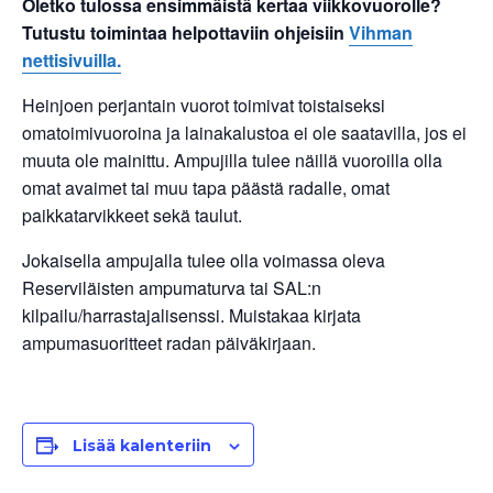
Oletko tulossa ensimmäistä kertaa viikkovuorolle?
Tutustu toimintaa helpottaviin ohjeisiin
Vihman
nettisivuilla.
Heinjoen perjantain vuorot toimivat toistaiseksi
omatoimivuoroina ja lainakalustoa ei ole saatavilla, jos ei
muuta ole mainittu. Ampujilla tulee näillä vuoroilla olla
omat avaimet tai muu tapa päästä radalle, omat
paikkatarvikkeet sekä taulut.
Jokaisella ampujalla tulee olla voimassa oleva
Reserviläisten ampumaturva tai SAL:n
kilpailu/harrastajalisenssi. Muistakaa kirjata
ampumasuoritteet radan päiväkirjaan.
Lisää kalenteriin