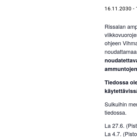
16.11.2030
-
Rissalan amp
viikkovuoroje
ohjeen Vihm
noudattama
noudatettava
ammuntojen 
Tiedossa ol
käytettäviss
Sulkuihin me
tiedossa.
La 27.6. (Pist
La 4.7. (Pisto