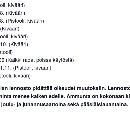
oli, kivääri)
8. (Kivääri)
. (Pistooli, kivääri)
(Kivääri)
ooli, kivääri)
10. (Kivääri)
tooli)
6 (Kaikki radat poissa käytöstä)
.11. (Pistooli, kivääri)
tooli, kivääri)
lan lennosto pidättää oikeudet muutoksiin. Lennost
iminta menee kaiken edelle. Ammunta on kokonaan kie
 joulu- ja juhannusaattoina sekä pääsiäislauantaina.