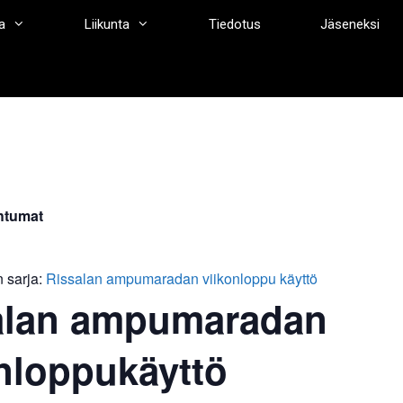
a
Liikunta
Tiedotus
Jäseneksi
htumat
 sarja:
Rissalan ampumaradan viikonloppu käyttö
alan ampumaradan
nloppukäyttö