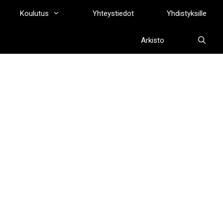
Koulutus
Yhteystiedot
Yhdistyksille
Arkisto