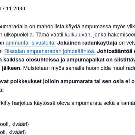
17.11.2030
umaradalla on mahdollista käydä ampumassa myös viik
n ulkopuolella. Tämä vaatii kulkuluvan, jonka hakemisee
an
ammunta -sivustolta.
on velv
Jokainen radankäyttäjä
an
Rissalan ampumaradan johtosääntöä.
Johtosääntöä 
 kaikissa olosuhteissa ja ampumapaikat on siistittä
Muistetaan myös samalla huomioida muut radan
jälkeen.
evat poikkeukset
jolloin ampumarata tai sen osia ei o
ä:
rkitty harjoitus käytössä oleva ampumarata sekä aikamää
ooli, kivääri)
oli, kivääri)