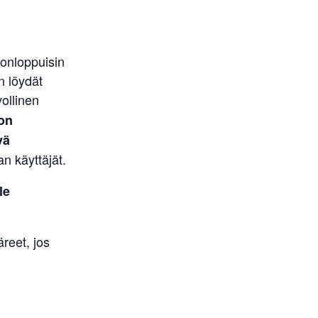
onloppuisin
n löydät
ollinen
on
vä
 käyttäjät.
le
reet, jos