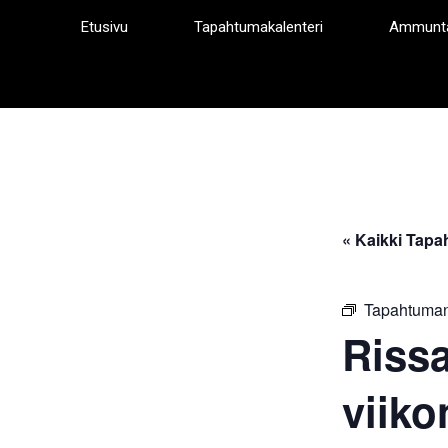
Siirry
Etusivu
Tapahtumakalenteri
Ammunt
sisältöön
« Kaikki Tapa
Tapahtuman
Riss
viiko