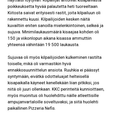
poikkeuksetta hyvää palautetta heti tuoreeltaan.
Kiitosta saivat erityisesti rastit, joita kilpailuun oli
rakennettu kuusi. Kilpailijoiden kesken näitä
kuvailtiin eniten sanoilla mielenkiintoinen, selkeä ja
sujuva. Minimilaukausmäärä kisaajaa kohden oli
150 ja viikonlopun aikana kisassa ammuttiin
yhteensä vähintään 19 500 laukausta.
Sujuvaa oli myös kilpailijoiden kulkeminen rastilta
toiselle, mikä oli varmastikin hyvä
ennakkosuunnittelun ansiota. Ruuhkia ei päässyt
syntymään, eivätkä odotteluajat helteisellä
kisapaikalla käyneet kenellekään liian pitkiksi, jos
niitä oli juuri ollenkaan. KKC perinteitä kunnioittaen,
myös muonitus oli huolehdittu näille atleettisille
ampujanvartaloille soveltuvaksi, ja siitä huolehti
paikallinen Pizzeria Nefis.