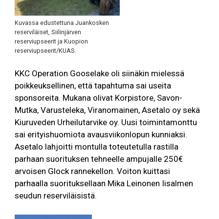
Kuvassa edustettuna Juankosken
reserviläiset, Siilinjärven
reserviupseerit ja Kuopion
reserviupseerit/KUAS.
KKC Operation Gooselake oli siinäkin mielessä
poikkeuksellinen, että tapahtuma sai useita
sponsoreita. Mukana olivat Korpistore, Savon-
Mutka, Varusteleka, Viranomainen, Asetalo oy sekä
Kiuruveden Urheilutarvike oy. Uusi toimintamonttu
sai erityishuomiota avausviikonlopun kunniaksi.
Asetalo lahjoitti montulla toteutetulla rastilla
parhaan suorituksen tehneelle ampujalle 250€
arvoisen Glock rannekellon. Voiton kuittasi
parhaalla suorituksellaan Mika Leinonen Iisalmen
seudun reserviläisistä.