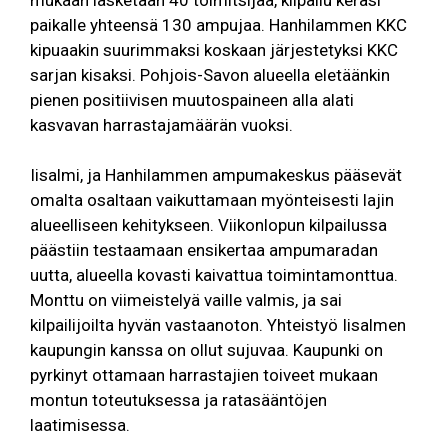
paikalle yhteensä 130 ampujaa. Hanhilammen KKC
kipuaakin suurimmaksi koskaan järjestetyksi KKC
sarjan kisaksi. Pohjois-Savon alueella eletäänkin
pienen positiivisen muutospaineen alla alati
kasvavan harrastajamäärän vuoksi.
Iisalmi, ja Hanhilammen ampumakeskus pääsevät
omalta osaltaan vaikuttamaan myönteisesti lajin
alueelliseen kehitykseen. Viikonlopun kilpailussa
päästiin testaamaan ensikertaa ampumaradan
uutta, alueella kovasti kaivattua toimintamonttua.
Monttu on viimeistelyä vaille valmis, ja sai
kilpailijoilta hyvän vastaanoton. Yhteistyö Iisalmen
kaupungin kanssa on ollut sujuvaa. Kaupunki on
pyrkinyt ottamaan harrastajien toiveet mukaan
montun toteutuksessa ja ratasääntöjen
laatimisessa.