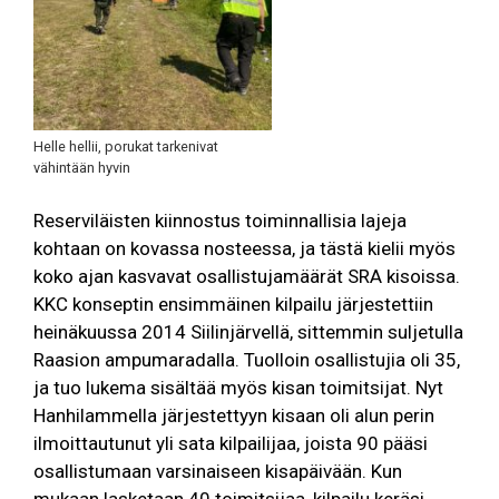
Helle hellii, porukat tarkenivat
vähintään hyvin
Reserviläisten kiinnostus toiminnallisia lajeja
kohtaan on kovassa nosteessa, ja tästä kielii myös
koko ajan kasvavat osallistujamäärät SRA kisoissa.
KKC konseptin ensimmäinen kilpailu järjestettiin
heinäkuussa 2014 Siilinjärvellä, sittemmin suljetulla
Raasion ampumaradalla. Tuolloin osallistujia oli 35,
ja tuo lukema sisältää myös kisan toimitsijat. Nyt
Hanhilammella järjestettyyn kisaan oli alun perin
ilmoittautunut yli sata kilpailijaa, joista 90 pääsi
osallistumaan varsinaiseen kisapäivään. Kun
mukaan lasketaan 40 toimitsijaa, kilpailu keräsi