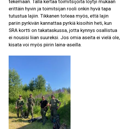
tekemään. Tällä kertaa toimitsijoita löytyi mukaan
erittäin hyvin ja toimitsijan rooli onkin hyvä tapa
tutustua lajiin. Tikkanen toteaa myös, että lajin
pariin pyrkivän kannattaa pyrkiä kisoihin heti, kun
SRA kortti on takataskussa, jotta kynnys osallistua
ei nousisi liian suureksi. Jos omia aseita ei vielä ole,
kisata voi myös piirin laina-aseilla.