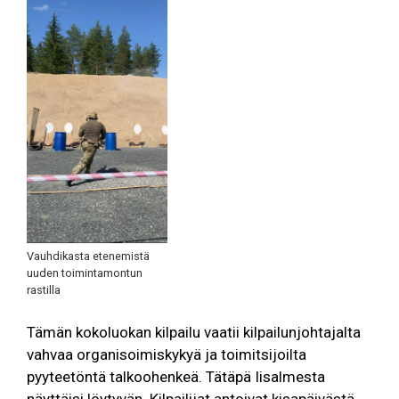
Vauhdikasta etenemistä
uuden toimintamontun
rastilla
Tämän kokoluokan kilpailu vaatii kilpailunjohtajalta
vahvaa organisoimiskykyä ja toimitsijoilta
pyyteetöntä talkoohenkeä. Tätäpä Iisalmesta
näyttäisi löytyvän. Kilpailijat antoivat kisapäivästä