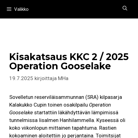
Siirry
Valikko
sisältöön
Kisakatsaus KKC 2 / 2025
Operation Gooselake
19.7.2025
kirjoittaja
MHa
Sovelletun reserviläisammunnan (SRA) kilpasarja
Kalakukko Cupin toinen osakilpailu
Operation
Gooselake
startattiin läkähdyttävän lämpimissä
tunnelmissa Iisalmen Hanhilammella. Kyseessä oli
koko viikonlopun mittainen tapahtuma. Rastien
kokoaminen aloitettiin jo perjantaina. Toimitsijat