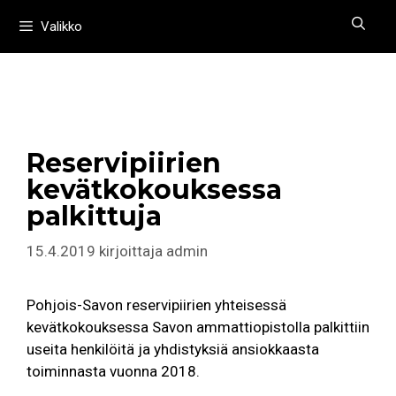
Siirry
Valikko
sisältöön
Reservipiirien
kevätkokouksessa
palkittuja
15.4.2019
kirjoittaja
admin
Pohjois-Savon reservipiirien yhteisessä
kevätkokouksessa Savon ammattiopistolla palkittiin
useita henkilöitä ja yhdistyksiä ansiokkaasta
toiminnasta vuonna 2018.