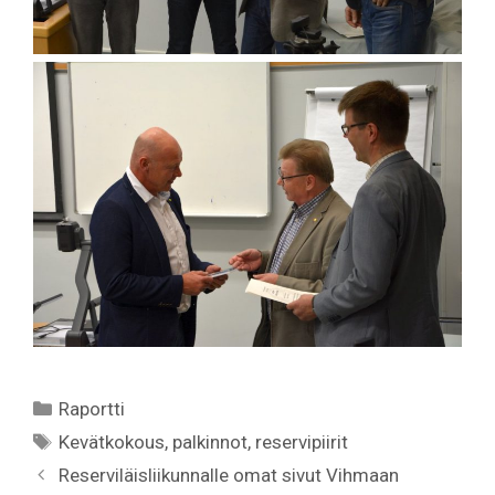
Kategoriat
Raportti
Avainsanat
Kevätkokous
,
palkinnot
,
reservipiirit
Reserviläisliikunnalle omat sivut Vihmaan