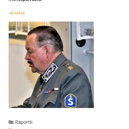
>Artikkeli
Kategoriat
Raportti