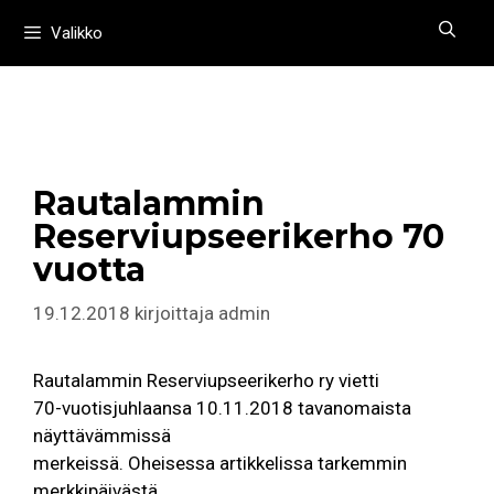
Siirry
Valikko
sisältöön
Rautalammin
Reserviupseerikerho 70
vuotta
19.12.2018
kirjoittaja
admin
Rautalammin Reserviupseerikerho ry vietti
70-vuotisjuhlaansa 10.11.2018 tavanomaista
näyttävämmissä
merkeissä. Oheisessa artikkelissa tarkemmin
merkkipäivästä.