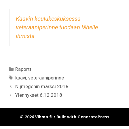
Kaavin koulukeskuksessa
veteraaniperinne tuodaan lähelle
ihmistä
Kategoriat
Raportti
Avainsanat
kaavi
,
veteraaniperinne
Nijmegenin marssi 2018
Ylennykset 6.12.2018
© 2026 Vihma.fi
• Built with
GeneratePress