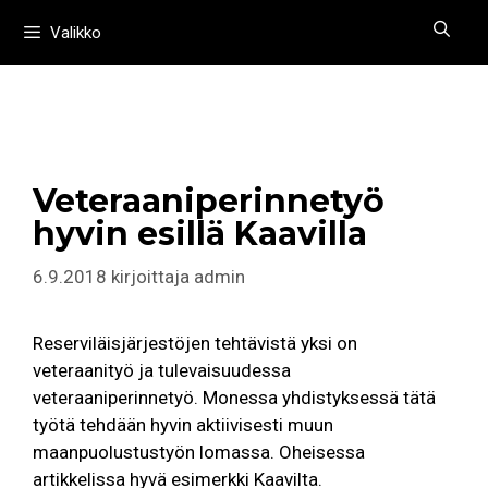
Siirry
Valikko
sisältöön
Veteraaniperinnetyö
hyvin esillä Kaavilla
6.9.2018
kirjoittaja
admin
Reserviläisjärjestöjen tehtävistä yksi on
veteraanityö ja tulevaisuudessa
veteraaniperinnetyö. Monessa yhdistyksessä tätä
työtä tehdään hyvin aktiivisesti muun
maanpuolustustyön lomassa. Oheisessa
artikkelissa hyvä esimerkki Kaavilta.