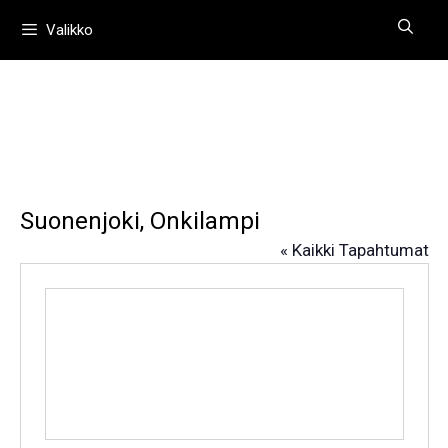
Siirry
Valikko
sisältöön
Suonenjoki, Onkilampi
« Kaikki Tapahtumat