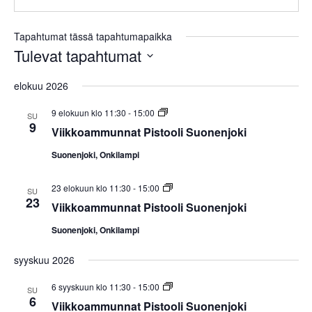
Tapahtumat tässä tapahtumapaikka
Tulevat tapahtumat
V
elokuu 2026
a
l
V
9 elokuun klo 11:30
-
15:00
SU
i
9
i
Viikkoammunnat Pistooli Suonenjoki
i
t
k
Suonenjoki, Onkilampi
k
s
o
e
a
V
23 elokuun klo 11:30
-
15:00
m
SU
p
i
23
m
Viikkoammunnat Pistooli Suonenjoki
i
u
ä
k
n
Suonenjoki, Onkilampi
i
k
n
o
a
v
a
t
syyskuu 2026
ä
m
P
m
i
.
V
6 syyskuun klo 11:30
-
15:00
u
SU
s
i
6
n
t
Viikkoammunnat Pistooli Suonenjoki
i
n