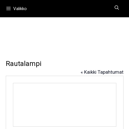
Siirry
Valikko
sisältöön
Rautalampi
« Kaikki Tapahtumat