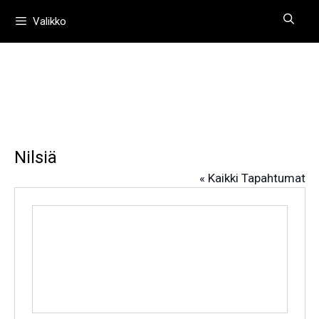
Siirry
Valikko
sisältöön
Nilsiä
« Kaikki Tapahtumat