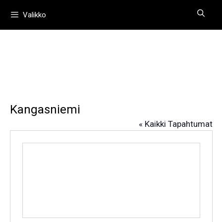
Siirry
Valikko
sisältöön
Kangasniemi
« Kaikki Tapahtumat