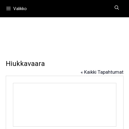
Siirry
Valikko
sisältöön
Hiukkavaara
« Kaikki Tapahtumat