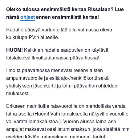
Oletko tulossa ensimmäistä kertaa Rissalaan? Lue
nämä
ohjeet
ennen ensimmäistä kertaa!
Radalle pääsyä varten pitää olla voimassa oleva
kulkulupa PV:n alueelle.
HUOM!
Kaikkien radalle saapuvien on käytävä
toistaiseksi ilmoittautumassa päävartiossa!
Ilmoita päävartiossa meneväsi reserviläisten
ampumavuorolle ja esitä ajo-/henkilökortti sekä
yhdistyksen jäsenkortti ja toimi päävartion ohjeiden
mukaisesti.
Erikseen mainituille ratavuoroille on mahdollista varata
laina-aseita (Huom! Vain lomakkeella näkyville vuoroille
voi varata lainakalustoa.). Vuoron alussa laina-ase
ampujat maksavat osallistumismaksun, joka sisältää mm.
aseiden käytön, ratamaksun, patruunat, taulut,