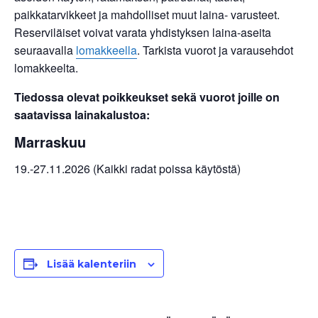
paikkatarvikkeet ja mahdolliset muut laina- varusteet.
Reserviläiset voivat varata yhdistyksen laina-aseita
seuraavalla
lomakkeella
. Tarkista vuorot ja varausehdot
lomakkeelta.
Tiedossa olevat poikkeukset sekä vuorot joille on
saatavissa lainakalustoa:
Marraskuu
19.-27.11.2026 (Kaikki radat poissa käytöstä)
Lisää kalenteriin