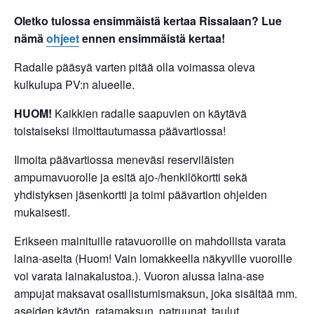
Oletko tulossa ensimmäistä kertaa Rissalaan? Lue
nämä
ohjeet
ennen ensimmäistä kertaa!
Radalle pääsyä varten pitää olla voimassa oleva
kulkulupa PV:n alueelle.
HUOM!
Kaikkien radalle saapuvien on käytävä
toistaiseksi ilmoittautumassa päävartiossa!
Ilmoita päävartiossa meneväsi reserviläisten
ampumavuorolle ja esitä ajo-/henkilökortti sekä
yhdistyksen jäsenkortti ja toimi päävartion ohjeiden
mukaisesti.
Erikseen mainituille ratavuoroille on mahdollista varata
laina-aseita (Huom! Vain lomakkeella näkyville vuoroille
voi varata lainakalustoa.). Vuoron alussa laina-ase
ampujat maksavat osallistumismaksun, joka sisältää mm.
aseiden käytön, ratamaksun, patruunat, taulut,