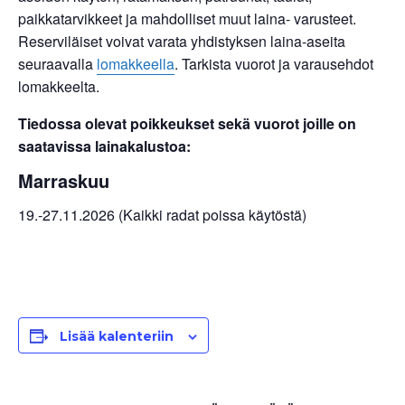
paikkatarvikkeet ja mahdolliset muut laina- varusteet.
Reserviläiset voivat varata yhdistyksen laina-aseita
seuraavalla
lomakkeella
. Tarkista vuorot ja varausehdot
lomakkeelta.
Tiedossa olevat poikkeukset sekä vuorot joille on
saatavissa lainakalustoa:
Marraskuu
19.-27.11.2026 (Kaikki radat poissa käytöstä)
Lisää kalenteriin