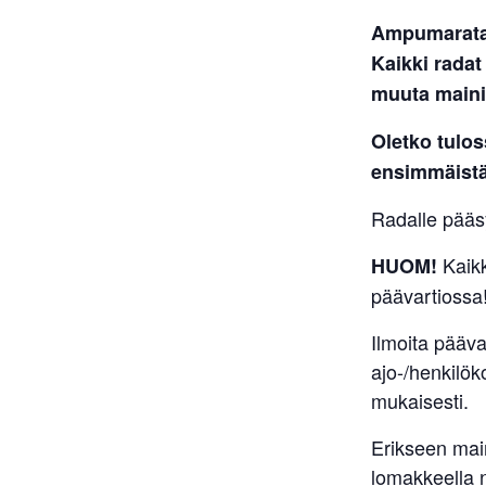
Ampumaratav
Kaikki radat
muuta maini
Oletko tulo
ensimmäistä
Radalle pääsy
Kaik
HUOM!
päävartiossa
Ilmoita pääv
ajo-/henkilök
mukaisesti.
Erikseen main
lomakkeella n