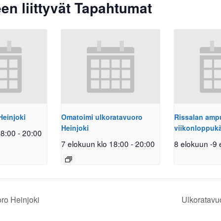
en liittyvät Tapahtumat
Heinjoki
Omatoimi ulkoratavuoro
Rissalan am
Heinjoki
viikonloppuk
18:00
-
20:00
7 elokuun klo 18:00
-
20:00
8 elokuun
-
9 
ro Heinjoki
Ulkoratavu