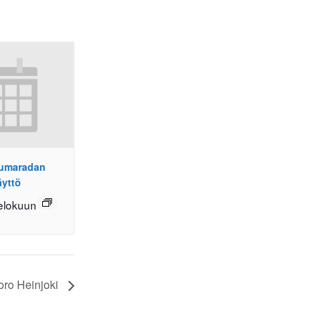
pumaradan
äyttö
elokuun
oro Heinjoki