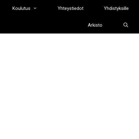
Koulutus
Yhteystiedot
Yhdistyksille
Arkisto