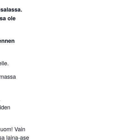
salassa.
ssa ole
ennen
lle.
tumassa
ä
eiden
(Huom! Vain
sa laina-ase