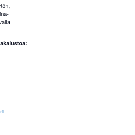
tön,
ina-
valla
nakalustoa:
rit