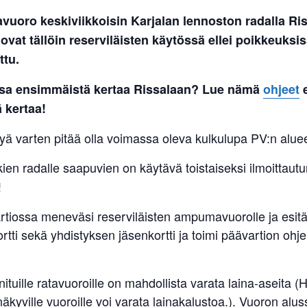
uoro keskiviikkoisin Karjalan lennoston radalla Ris
 ovat tällöin reserviläisten käytössä ellei poikkeuksi
ttu.
ssa ensimmäistä kertaa Rissalaan? Lue nämä
ohjeet
 kertaa!
ä varten pitää olla voimassa oleva kulkulupa PV:n aluee
kien radalle saapuvien on käytävä toistaiseksi ilmoittau
!
artiossa meneväsi reserviläisten ampumavuorolle ja esit
ortti sekä yhdistyksen jäsenkortti ja toimi päävartion ohj
ituille ratavuoroille on mahdollista varata laina-aseita 
äkyville vuoroille voi varata lainakalustoa.). Vuoron alus