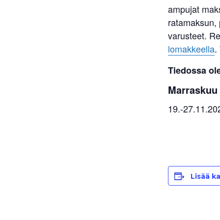
ampujat maks
ratamaksun, p
varusteet. Re
lomakkeella
.
Tiedossa ole
Marraskuu
19.-27.11.202
Lisää ka