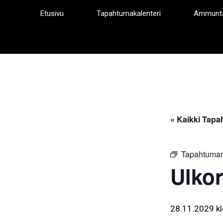
Siirry
Etusivu
Tapahtumakalenteri
Ammunt
sisältöön
« Kaikki Tapa
Tapahtuman
Ulkor
28.11.2029 kl