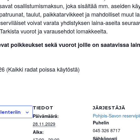
avat osallistumismaksun, joka sisältää mm. aseiden käy
atruunat, taulut, paikkatarvikkeet ja mahdolliset muut la
serviläiset voivat varata yhdistyksen laina-aseita seuraa
 Tarkista vuorot ja varausehdot lomakkeelta.
vat poikkeukset sekä vuorot joille on saatavissa lai
6 (Kaikki radat poissa käytöstä)
TIEDOT
JÄRJESTÄJÄ
lenteriin
Pohjois-Savon reservipii
Päivämäärä:
Puhelin
28.11.2029
045 326 8717
Aika:
Sähköposti
17:00 - 20:00