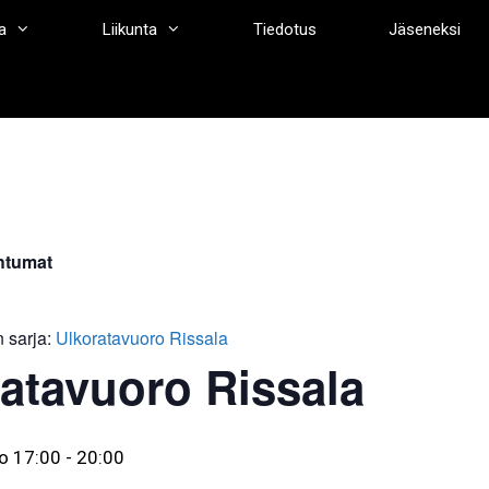
a
Liikunta
Tiedotus
Jäseneksi
htumat
 sarja:
Ulkoratavuoro Rissala
atavuoro Rissala
o 17:00
-
20:00