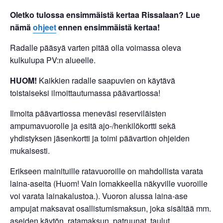
Oletko tulossa ensimmäistä kertaa Rissalaan? Lue
nämä
ohjeet
ennen ensimmäistä kertaa!
Radalle pääsyä varten pitää olla voimassa oleva
kulkulupa PV:n alueelle.
HUOM!
Kaikkien radalle saapuvien on käytävä
toistaiseksi ilmoittautumassa päävartiossa!
Ilmoita päävartiossa meneväsi reserviläisten
ampumavuorolle ja esitä ajo-/henkilökortti sekä
yhdistyksen jäsenkortti ja toimi päävartion ohjeiden
mukaisesti.
Erikseen mainituille ratavuoroille on mahdollista varata
laina-aseita (Huom! Vain lomakkeella näkyville vuoroille
voi varata lainakalustoa.). Vuoron alussa laina-ase
ampujat maksavat osallistumismaksun, joka sisältää mm.
aseiden käytön, ratamaksun, patruunat, taulut,