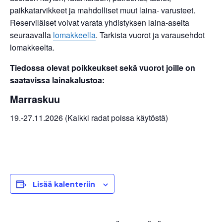
paikkatarvikkeet ja mahdolliset muut laina- varusteet.
Reserviläiset voivat varata yhdistyksen laina-aseita
seuraavalla
lomakkeella
. Tarkista vuorot ja varausehdot
lomakkeelta.
Tiedossa olevat poikkeukset sekä vuorot joille on
saatavissa lainakalustoa:
Marraskuu
19.-27.11.2026 (Kaikki radat poissa käytöstä)
Lisää kalenteriin