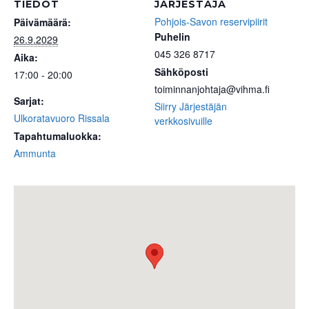
TIEDOT
JÄRJESTÄJÄ
Pohjois-Savon reservipiirit
Päivämäärä:
Puhelin
26.9.2029
045 326 8717
Aika:
Sähköposti
17:00 - 20:00
toiminnanjohtaja@vihma.fi
Sarjat:
Siirry Järjestäjän
Ulkoratavuoro Rissala
verkkosivuille
Tapahtumaluokka:
Ammunta