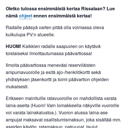
Oletko tulossa ensimmäistä kertaa Rissalaan? Lue
nämä
ohjeet
ennen ensimmäistä kertaa!
Radalle pääsyä varten pitää olla voimassa oleva
kulkulupa PV:n alueelle.
HUOM!
Kaikkien radalle saapuvien on käytävä
toistaiseksi ilmoittautumassa päävartiossa!
Ilmoita päävartiossa meneväsi reserviläisten
ampumavuorolle ja esitä ajo-/henkilökortti sekä
yhdistyksen jäsenkortti ja toimi päävartion ohjeiden
mukaisesti.
Erikseen mainituille ratavuoroille on mahdollista varata
laina-aseita (Huom! Vain lomakkeella näkyville vuoroille
voi varata lainakalustoa.). Vuoron alussa laina-ase
ampujat maksavat osallistumismaksun, joka sisältää mm.
aseiden käytön, ratamaksun, patruunat, taulut,