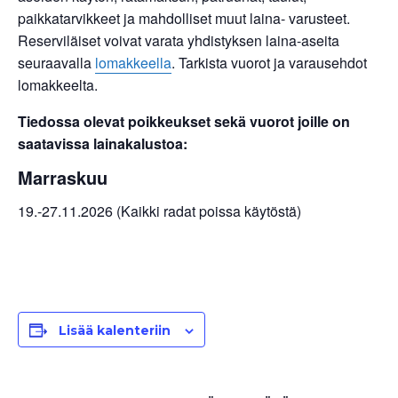
paikkatarvikkeet ja mahdolliset muut laina- varusteet.
Reserviläiset voivat varata yhdistyksen laina-aseita
seuraavalla
lomakkeella
. Tarkista vuorot ja varausehdot
lomakkeelta.
Tiedossa olevat poikkeukset sekä vuorot joille on
saatavissa lainakalustoa:
Marraskuu
19.-27.11.2026 (Kaikki radat poissa käytöstä)
Lisää kalenteriin