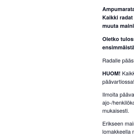
Ampumaratav
Kaikki radat
muuta maini
Oletko tulo
ensimmäistä
Radalle pääsy
Kaik
HUOM!
päävartiossa
Ilmoita pääv
ajo-/henkilök
mukaisesti.
Erikseen main
lomakkeella n