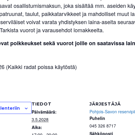
avat osallistumismaksun, joka sisältää mm. aseiden käy
atruunat, taulut, paikkatarvikkeet ja mahdolliset muut la
serviläiset voivat varata yhdistyksen laina-aseita seuraa
 Tarkista vuorot ja varausehdot lomakkeelta.
vat poikkeukset sekä vuorot joille on saatavissa lai
6 (Kaikki radat poissa käytöstä)
TIEDOT
JÄRJESTÄJÄ
lenteriin
Pohjois-Savon reservipii
Päivämäärä:
Puhelin
3.5.2028
045 326 8717
Aika:
Sähköposti
17:00 - 20:00