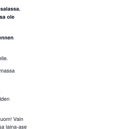
salassa.
ssa ole
ennen
lle.
tumassa
ä
eiden
(Huom! Vain
sa laina-ase