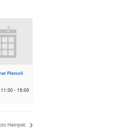
at Pistooli
 11:30
-
15:00
oro Heinjoki