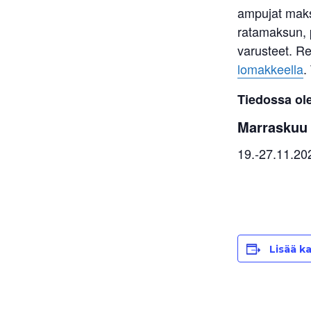
ampujat maks
ratamaksun, p
varusteet. Re
lomakkeella
.
Tiedossa ole
Marraskuu
19.-27.11.202
Lisää ka