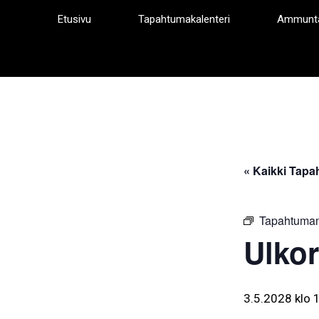
Siirry
Etusivu
Tapahtumakalenteri
Ammunt
sisältöön
« Kaikki Tapa
Tapahtuman
Ulkor
3.5.2028 klo 