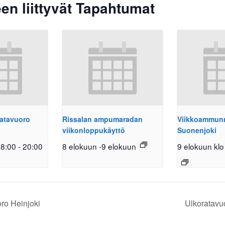
en liittyvät Tapahtumat
atavuoro
Rissalan ampumaradan
Viikkoammunn
viikonloppukäyttö
Suonenjoki
18:00
-
20:00
8 elokuun
-
9 elokuun
9 elokuun klo
ro Heinjoki
Ulkoratavu