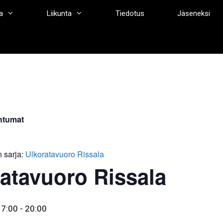
a
Liikunta
Tiedotus
Jäseneksi
htumat
 sarja:
Ulkoratavuoro Rissala
atavuoro Rissala
17:00
-
20:00