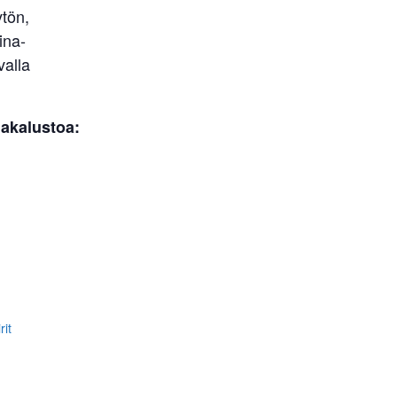
tön,
ina-
valla
nakalustoa:
rit