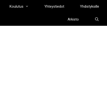
Koulutus
Yhteystiedot
Yhdistyksille
Arkisto