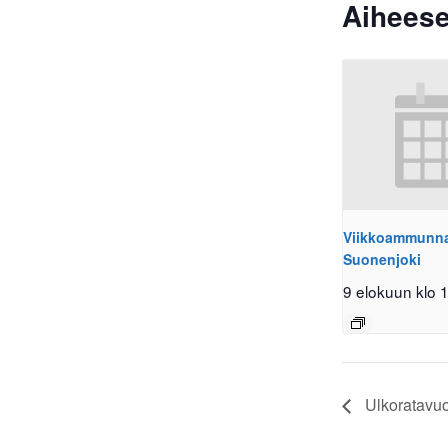
Aiheese
Viikkoammunnat
Suonenjoki
9 elokuun klo 
Ulkoratavuo