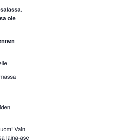
salassa.
ssa ole
ennen
lle.
tumassa
ä
eiden
(Huom! Vain
sa laina-ase