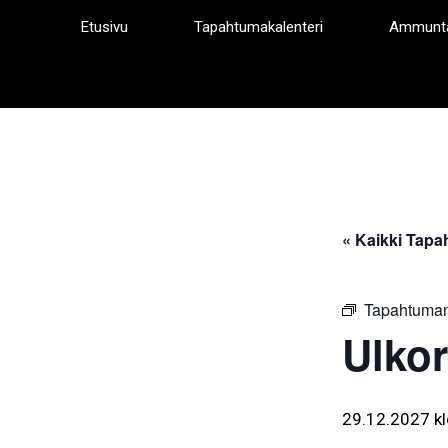
Siirry
Etusivu
Tapahtumakalenteri
Ammunt
sisältöön
« Kaikki Tapa
Tapahtuman
Ulkor
29.12.2027 kl