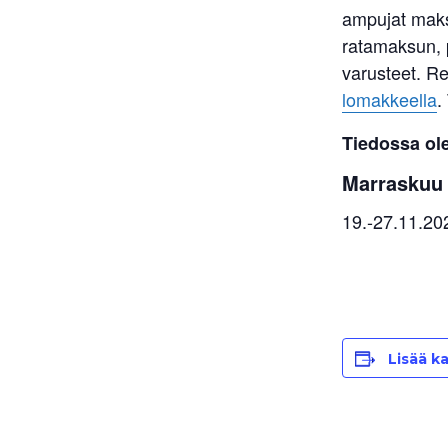
ampujat maks
ratamaksun, p
varusteet. Re
lomakkeella
.
Tiedossa ole
Marraskuu
19.-27.11.202
Lisää ka