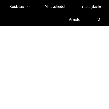
Koulutus
Yhteystiedot
Yhdistyksille
Arkisto