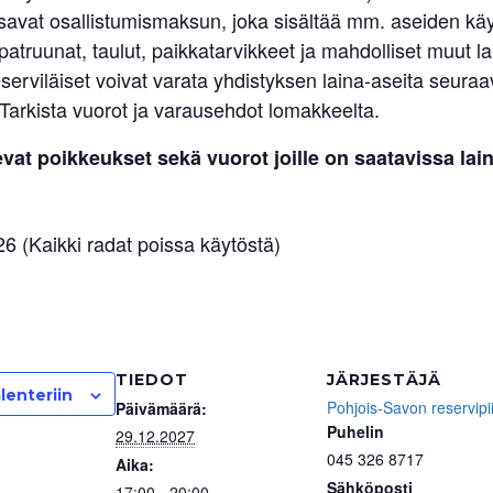
avat osallistumismaksun, joka sisältää mm. aseiden käy
atruunat, taulut, paikkatarvikkeet ja mahdolliset muut la
serviläiset voivat varata yhdistyksen laina-aseita seuraa
 Tarkista vuorot ja varausehdot lomakkeelta.
vat poikkeukset sekä vuorot joille on saatavissa lai
6 (Kaikki radat poissa käytöstä)
TIEDOT
JÄRJESTÄJÄ
lenteriin
Pohjois-Savon reservipii
Päivämäärä:
Puhelin
29.12.2027
045 326 8717
Aika:
Sähköposti
17:00 - 20:00