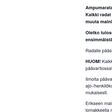
Ampumaratav
Kaikki radat
muuta maini
Oletko tulo
ensimmäistä
Radalle pääsy
Kaik
HUOM!
päävartiossa
Ilmoita pääv
ajo-/henkilök
mukaisesti.
Erikseen main
lomakkeella n