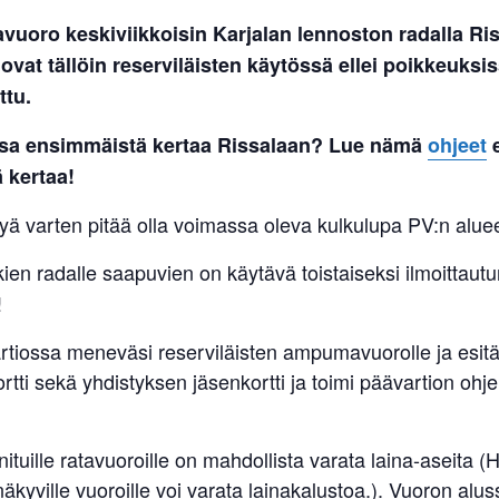
uoro keskiviikkoisin Karjalan lennoston radalla Ris
 ovat tällöin reserviläisten käytössä ellei poikkeuksi
ttu.
ssa ensimmäistä kertaa Rissalaan? Lue nämä
ohjeet
 kertaa!
ä varten pitää olla voimassa oleva kulkulupa PV:n aluee
kien radalle saapuvien on käytävä toistaiseksi ilmoittau
!
artiossa meneväsi reserviläisten ampumavuorolle ja esit
ortti sekä yhdistyksen jäsenkortti ja toimi päävartion ohj
ituille ratavuoroille on mahdollista varata laina-aseita 
äkyville vuoroille voi varata lainakalustoa.). Vuoron alus