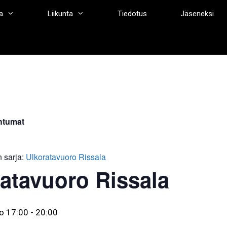
a
Liikunta
Tiedotus
Jäseneksi
htumat
 sarja:
Ulkoratavuoro Rissala
atavuoro Rissala
o 17:00
-
20:00