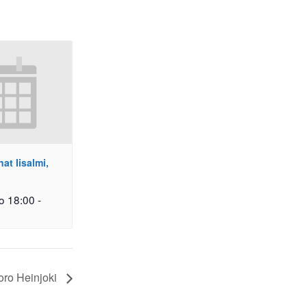
t Iisalmi,
o 18:00
-
oro Heinjoki