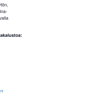
tön,
ina-
valla
nakalustoa:
rit