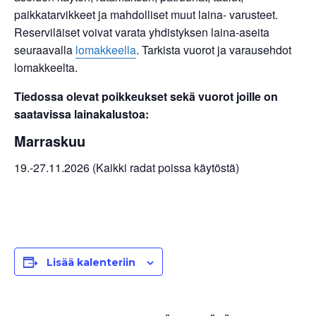
paikkatarvikkeet ja mahdolliset muut laina- varusteet.
Reserviläiset voivat varata yhdistyksen laina-aseita
seuraavalla
lomakkeella
. Tarkista vuorot ja varausehdot
lomakkeelta.
Tiedossa olevat poikkeukset sekä vuorot joille on
saatavissa lainakalustoa:
Marraskuu
19.-27.11.2026 (Kaikki radat poissa käytöstä)
Lisää kalenteriin