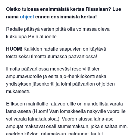
Oletko tulossa ensimmäistä kertaa Rissalaan? Lue
nämä
ohjeet
ennen ensimmäistä kertaa!
Radalle pääsyä varten pitää olla voimassa oleva
kulkulupa PV:n alueelle.
HUOM!
Kaikkien radalle saapuvien on käytävä
toistaiseksi ilmoittautumassa päävartiossa!
Ilmoita päävartiossa meneväsi reserviläisten
ampumavuorolle ja esitä ajo-/henkilökortti sekä
yhdistyksen jäsenkortti ja toimi päävartion ohjeiden
mukaisesti.
Erikseen mainituille ratavuoroille on mahdollista varata
laina-aseita (Huom! Vain lomakkeella näkyville vuoroille
voi varata lainakalustoa.). Vuoron alussa laina-ase
ampujat maksavat osallistumismaksun, joka sisältää mm.
aseiden käytön, ratamaksun, patruunat, taulut,