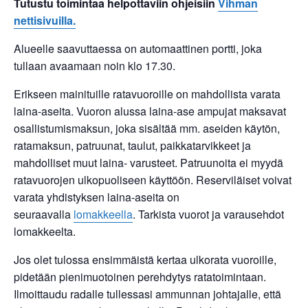
Tutustu toimintaa helpottaviin ohjeisiin
Vihman
nettisivuilla.
Alueelle saavuttaessa on automaattinen portti, joka
tullaan avaamaan noin klo 17.30.
Erikseen mainituille ratavuoroille on mahdollista varata
laina-aseita. Vuoron alussa laina-ase ampujat maksavat
osallistumismaksun, joka sisältää mm. aseiden käytön,
ratamaksun, patruunat, taulut, paikkatarvikkeet ja
mahdolliset muut laina- varusteet. Patruunoita ei myydä
ratavuorojen ulkopuoliseen käyttöön. Reserviläiset voivat
varata yhdistyksen laina-aseita on
seuraavalla
lomakkeella
. Tarkista vuorot ja varausehdot
lomakkeelta.
Jos olet tulossa ensimmäistä kertaa ulkorata vuoroille,
pidetään pienimuotoinen perehdytys ratatoimintaan.
Ilmoittaudu radalle tullessasi ammunnan johtajalle, että