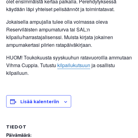
olet ensimmäistä kertaa paikalla. Perehdytyksessä
käydään läpi yhteiset pelisäännöt ja toimintatavat.
Jokaisella ampujalla tulee olla voimassa oleva
Reserviläisten ampumaturva tai SAL:n
kilpailu/harrastajalisenssi. Muista kirjata jokainen
ampumakertasi piirien ratapäiväkirjaan.
HUOM! Toukokuusta syyskuuhun ratavuoroilla ammutaan
Vihma Cuppia. Tutustu
kilpailukutsuun
ja osallistu
kilpailuun.
Lisää kalenteriin
TIEDOT
Päivämäärä: