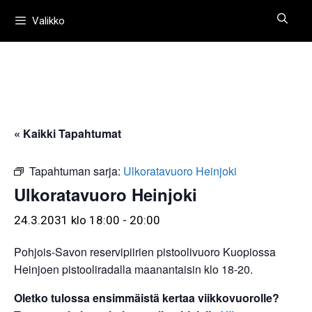
Siirry
Valikko
sisältöön
« Kaikki Tapahtumat
Tapahtuman sarja:
Ulkoratavuoro Heinjoki
Ulkoratavuoro Heinjoki
24.3.2031 klo 18:00
-
20:00
Pohjois-Savon reservipiirien pistoolivuoro Kuopiossa
Heinjoen pistooliradalla maanantaisin klo 18-20.
Oletko tulossa ensimmäistä kertaa viikkovuorolle?