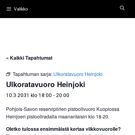
Siirry
Valikko
sisältöön
« Kaikki Tapahtumat
Tapahtuman sarja:
Ulkoratavuoro Heinjoki
Ulkoratavuoro Heinjoki
10.3.2031 klo 18:00
-
20:00
Pohjois-Savon reservipiirien pistoolivuoro Kuopiossa
Heinjoen pistooliradalla maanantaisin klo 18-20.
Oletko tulossa ensimmäistä kertaa viikkovuorolle?