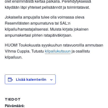
olet ensimmäistä kertaa paikalla. Perehdytyksessä
käydään läpi yhteiset pelisäännöt ja toimintatavat.
Jokaisella ampujalla tulee olla voimassa oleva
Reserviläisten ampumaturva tai SAL:n
kilpailu/harrastajalisenssi. Muista kirjata jokainen
ampumakertasi piirien ratapäiväkirjaan.
HUOM! Toukokuusta syyskuuhun ratavuoroilla ammutaan
Vihma Cuppia. Tutustu
kilpailukutsuun
ja osallistu
kilpailuun.
Lisää kalenteriin
TIEDOT
Päivämäärä: