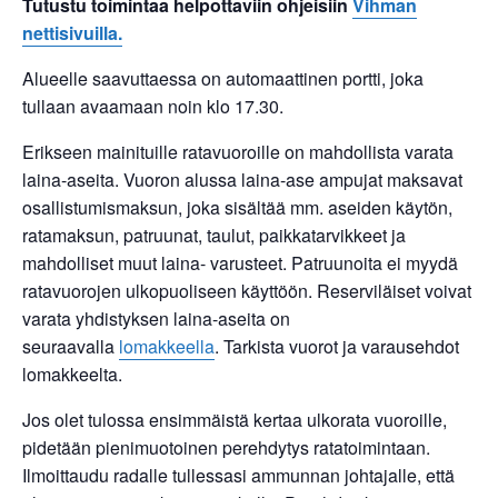
Tutustu toimintaa helpottaviin ohjeisiin
Vihman
nettisivuilla.
Alueelle saavuttaessa on automaattinen portti, joka
tullaan avaamaan noin klo 17.30.
Erikseen mainituille ratavuoroille on mahdollista varata
laina-aseita. Vuoron alussa laina-ase ampujat maksavat
osallistumismaksun, joka sisältää mm. aseiden käytön,
ratamaksun, patruunat, taulut, paikkatarvikkeet ja
mahdolliset muut laina- varusteet. Patruunoita ei myydä
ratavuorojen ulkopuoliseen käyttöön. Reserviläiset voivat
varata yhdistyksen laina-aseita on
seuraavalla
lomakkeella
. Tarkista vuorot ja varausehdot
lomakkeelta.
Jos olet tulossa ensimmäistä kertaa ulkorata vuoroille,
pidetään pienimuotoinen perehdytys ratatoimintaan.
Ilmoittaudu radalle tullessasi ammunnan johtajalle, että