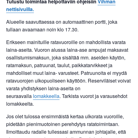
Tutustu toimintaa helpottaviin ohjeisiin
Vihman
nettisivuilla.
Alueelle saavuttaessa on automaattinen portti, joka
tullaan avaamaan noin klo 17.30.
Erikseen mainituille ratavuoroille on mahdollista varata
laina-aseita. Vuoron alussa laina-ase ampujat maksavat
osallistumismaksun, joka sisältää mm. aseiden käytön,
ratamaksun, patruunat, taulut, paikkatarvikkeet ja
mahdolliset muut laina- varusteet. Patruunoita ei myydä
ratavuorojen ulkopuoliseen käyttöön. Reserviläiset voivat
varata yhdistyksen laina-aseita on
seuraavalla
lomakkeella
. Tarkista vuorot ja varausehdot
lomakkeelta.
Jos olet tulossa ensimmäistä kertaa ulkorata vuoroille,
pidetään pienimuotoinen perehdytys ratatoimintaan.
Ilmoittaudu radalle tullessasi ammunnan johtajalle, että