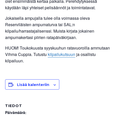
olet ensimmäistä kertaa paikalla. Perehdytyksessä
käydään läpi yhteiset pelisäännöt ja toimintatavat.
Jokaisella ampujalla tulee olla voimassa oleva
Reserviläisten ampumaturva tai SAL:n
kilpailu/harrastajalisenssi. Muista kirjata jokainen
ampumakertasi piirien ratapäiväkirjaan.
HUOM! Toukokuusta syyskuuhun ratavuoroilla ammutaan
Vihma Cuppia. Tutustu
kilpailukutsuun
ja osallistu
kilpailuun.
Lisää kalenteriin
TIEDOT
Päivämäärä: