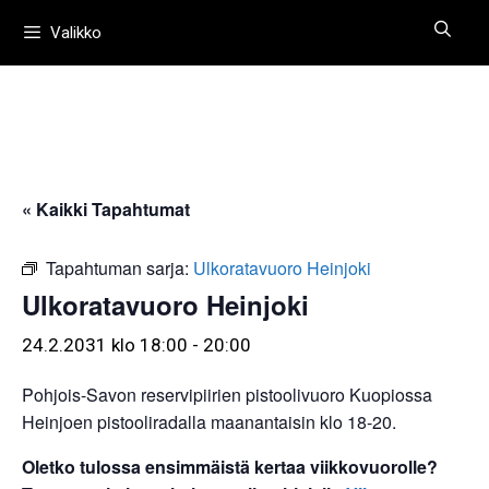
Siirry
Valikko
sisältöön
« Kaikki Tapahtumat
Tapahtuman sarja:
Ulkoratavuoro Heinjoki
Ulkoratavuoro Heinjoki
24.2.2031 klo 18:00
-
20:00
Pohjois-Savon reservipiirien pistoolivuoro Kuopiossa
Heinjoen pistooliradalla maanantaisin klo 18-20.
Oletko tulossa ensimmäistä kertaa viikkovuorolle?