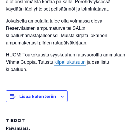
olet ensimmäistä kertaa paikalla. Perehdytyksessä
käydään läpi yhteiset pelisäännöt ja toimintatavat.
Jokaisella ampujalla tulee olla voimassa oleva
Reserviläisten ampumaturva tai SAL:n
kilpailu/harrastajalisenssi. Muista kirjata jokainen
ampumakertasi piirien ratapäiväkirjaan.
HUOM! Toukokuusta syyskuuhun ratavuoroilla ammutaan
Vihma Cuppia. Tutustu
kilpailukutsuun
ja osallistu
kilpailuun.
Lisää kalenteriin
TIEDOT
Päivämäärä: