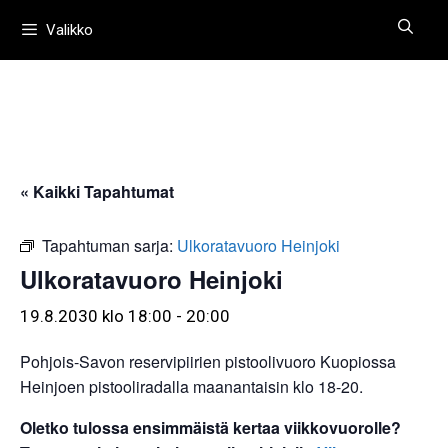
Siirry
Valikko
sisältöön
« Kaikki Tapahtumat
Tapahtuman sarja:
Ulkoratavuoro Heinjoki
Ulkoratavuoro Heinjoki
19.8.2030 klo 18:00
-
20:00
Pohjois-Savon reservipiirien pistoolivuoro Kuopiossa
Heinjoen pistooliradalla maanantaisin klo 18-20.
Oletko tulossa ensimmäistä kertaa viikkovuorolle?