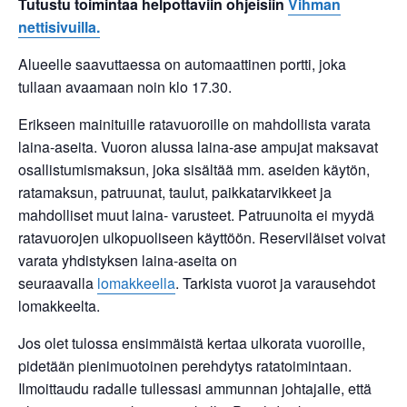
Tutustu toimintaa helpottaviin ohjeisiin
Vihman
nettisivuilla.
Alueelle saavuttaessa on automaattinen portti, joka
tullaan avaamaan noin klo 17.30.
Erikseen mainituille ratavuoroille on mahdollista varata
laina-aseita. Vuoron alussa laina-ase ampujat maksavat
osallistumismaksun, joka sisältää mm. aseiden käytön,
ratamaksun, patruunat, taulut, paikkatarvikkeet ja
mahdolliset muut laina- varusteet. Patruunoita ei myydä
ratavuorojen ulkopuoliseen käyttöön. Reserviläiset voivat
varata yhdistyksen laina-aseita on
seuraavalla
lomakkeella
. Tarkista vuorot ja varausehdot
lomakkeelta.
Jos olet tulossa ensimmäistä kertaa ulkorata vuoroille,
pidetään pienimuotoinen perehdytys ratatoimintaan.
Ilmoittaudu radalle tullessasi ammunnan johtajalle, että