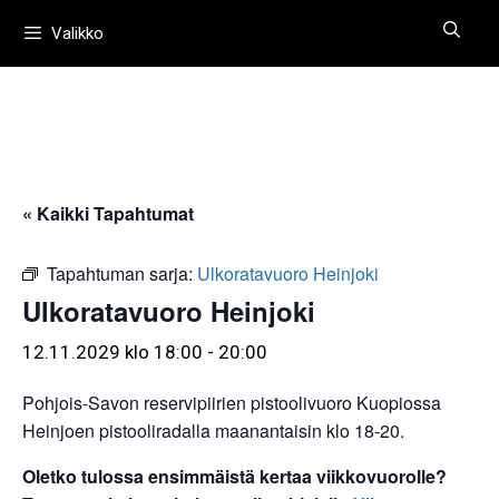
Siirry
Valikko
sisältöön
« Kaikki Tapahtumat
Tapahtuman sarja:
Ulkoratavuoro Heinjoki
Ulkoratavuoro Heinjoki
12.11.2029 klo 18:00
-
20:00
Pohjois-Savon reservipiirien pistoolivuoro Kuopiossa
Heinjoen pistooliradalla maanantaisin klo 18-20.
Oletko tulossa ensimmäistä kertaa viikkovuorolle?