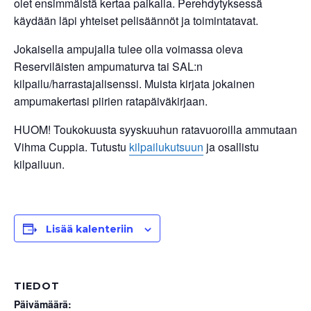
olet ensimmäistä kertaa paikalla. Perehdytyksessä
käydään läpi yhteiset pelisäännöt ja toimintatavat.
Jokaisella ampujalla tulee olla voimassa oleva
Reserviläisten ampumaturva tai SAL:n
kilpailu/harrastajalisenssi. Muista kirjata jokainen
ampumakertasi piirien ratapäiväkirjaan.
HUOM! Toukokuusta syyskuuhun ratavuoroilla ammutaan
Vihma Cuppia. Tutustu
kilpailukutsuun
ja osallistu
kilpailuun.
Lisää kalenteriin
TIEDOT
Päivämäärä: