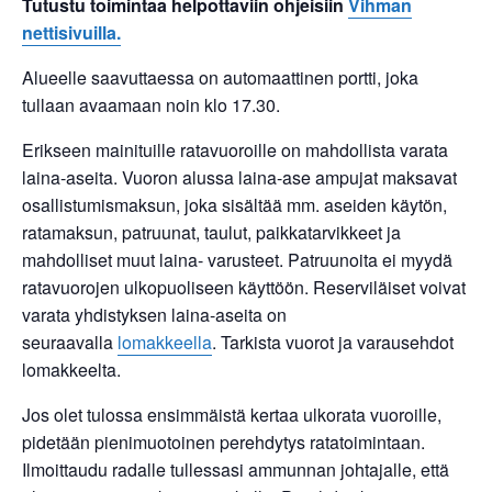
Tutustu toimintaa helpottaviin ohjeisiin
Vihman
nettisivuilla.
Alueelle saavuttaessa on automaattinen portti, joka
tullaan avaamaan noin klo 17.30.
Erikseen mainituille ratavuoroille on mahdollista varata
laina-aseita. Vuoron alussa laina-ase ampujat maksavat
osallistumismaksun, joka sisältää mm. aseiden käytön,
ratamaksun, patruunat, taulut, paikkatarvikkeet ja
mahdolliset muut laina- varusteet. Patruunoita ei myydä
ratavuorojen ulkopuoliseen käyttöön. Reserviläiset voivat
varata yhdistyksen laina-aseita on
seuraavalla
lomakkeella
. Tarkista vuorot ja varausehdot
lomakkeelta.
Jos olet tulossa ensimmäistä kertaa ulkorata vuoroille,
pidetään pienimuotoinen perehdytys ratatoimintaan.
Ilmoittaudu radalle tullessasi ammunnan johtajalle, että