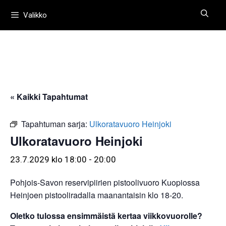
Siirry
Valikko
sisältöön
« Kaikki Tapahtumat
Tapahtuman sarja:
Ulkoratavuoro Heinjoki
Ulkoratavuoro Heinjoki
23.7.2029 klo 18:00
-
20:00
Pohjois-Savon reservipiirien pistoolivuoro Kuopiossa
Heinjoen pistooliradalla maanantaisin klo 18-20.
Oletko tulossa ensimmäistä kertaa viikkovuorolle?