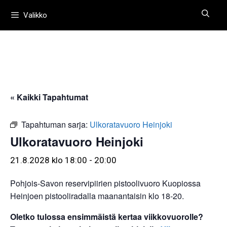
Siirry
Valikko
sisältöön
« Kaikki Tapahtumat
Tapahtuman sarja:
Ulkoratavuoro Heinjoki
Ulkoratavuoro Heinjoki
21.8.2028 klo 18:00
-
20:00
Pohjois-Savon reservipiirien pistoolivuoro Kuopiossa
Heinjoen pistooliradalla maanantaisin klo 18-20.
Oletko tulossa ensimmäistä kertaa viikkovuorolle?