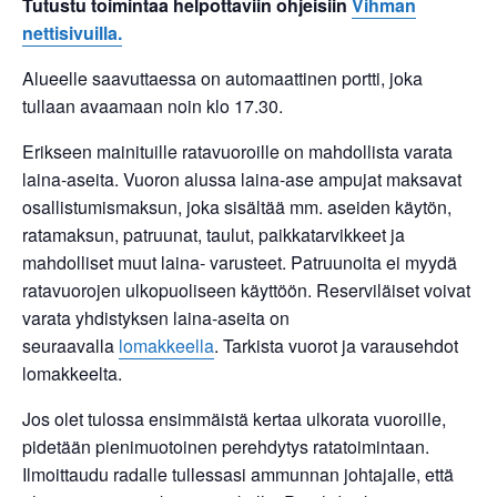
Tutustu toimintaa helpottaviin ohjeisiin
Vihman
nettisivuilla.
Alueelle saavuttaessa on automaattinen portti, joka
tullaan avaamaan noin klo 17.30.
Erikseen mainituille ratavuoroille on mahdollista varata
laina-aseita. Vuoron alussa laina-ase ampujat maksavat
osallistumismaksun, joka sisältää mm. aseiden käytön,
ratamaksun, patruunat, taulut, paikkatarvikkeet ja
mahdolliset muut laina- varusteet. Patruunoita ei myydä
ratavuorojen ulkopuoliseen käyttöön. Reserviläiset voivat
varata yhdistyksen laina-aseita on
seuraavalla
lomakkeella
. Tarkista vuorot ja varausehdot
lomakkeelta.
Jos olet tulossa ensimmäistä kertaa ulkorata vuoroille,
pidetään pienimuotoinen perehdytys ratatoimintaan.
Ilmoittaudu radalle tullessasi ammunnan johtajalle, että