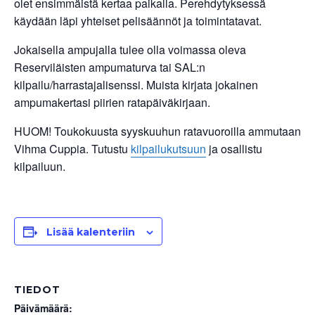
olet ensimmäistä kertaa paikalla. Perehdytyksessä
käydään läpi yhteiset pelisäännöt ja toimintatavat.
Jokaisella ampujalla tulee olla voimassa oleva
Reserviläisten ampumaturva tai SAL:n
kilpailu/harrastajalisenssi. Muista kirjata jokainen
ampumakertasi piirien ratapäiväkirjaan.
HUOM! Toukokuusta syyskuuhun ratavuoroilla ammutaan
Vihma Cuppia. Tutustu
kilpailukutsuun
ja osallistu
kilpailuun.
Lisää kalenteriin
TIEDOT
Päivämäärä: