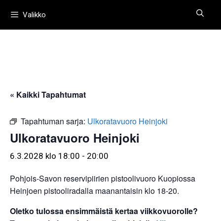
Siirry
Valikko
sisältöön
« Kaikki Tapahtumat
Tapahtuman sarja:
Ulkoratavuoro Heinjoki
Ulkoratavuoro Heinjoki
6.3.2028 klo 18:00
-
20:00
Pohjois-Savon reservipiirien pistoolivuoro Kuopiossa
Heinjoen pistooliradalla maanantaisin klo 18-20.
Oletko tulossa ensimmäistä kertaa viikkovuorolle?