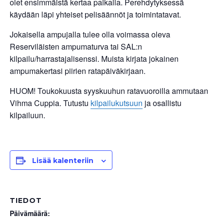
olet ensimmäistä kertaa paikalla. Perehdytyksessä
käydään läpi yhteiset pelisäännöt ja toimintatavat.
Jokaisella ampujalla tulee olla voimassa oleva
Reserviläisten ampumaturva tai SAL:n
kilpailu/harrastajalisenssi. Muista kirjata jokainen
ampumakertasi piirien ratapäiväkirjaan.
HUOM! Toukokuusta syyskuuhun ratavuoroilla ammutaan
Vihma Cuppia. Tutustu
kilpailukutsuun
ja osallistu
kilpailuun.
Lisää kalenteriin
TIEDOT
Päivämäärä: