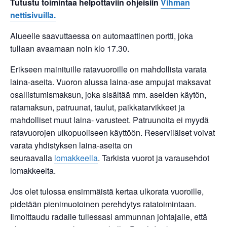
Tutustu toimintaa helpottaviin ohjeisiin
Vihman
nettisivuilla.
Alueelle saavuttaessa on automaattinen portti, joka
tullaan avaamaan noin klo 17.30.
Erikseen mainituille ratavuoroille on mahdollista varata
laina-aseita. Vuoron alussa laina-ase ampujat maksavat
osallistumismaksun, joka sisältää mm. aseiden käytön,
ratamaksun, patruunat, taulut, paikkatarvikkeet ja
mahdolliset muut laina- varusteet. Patruunoita ei myydä
ratavuorojen ulkopuoliseen käyttöön. Reserviläiset voivat
varata yhdistyksen laina-aseita on
seuraavalla
lomakkeella
. Tarkista vuorot ja varausehdot
lomakkeelta.
Jos olet tulossa ensimmäistä kertaa ulkorata vuoroille,
pidetään pienimuotoinen perehdytys ratatoimintaan.
Ilmoittaudu radalle tullessasi ammunnan johtajalle, että