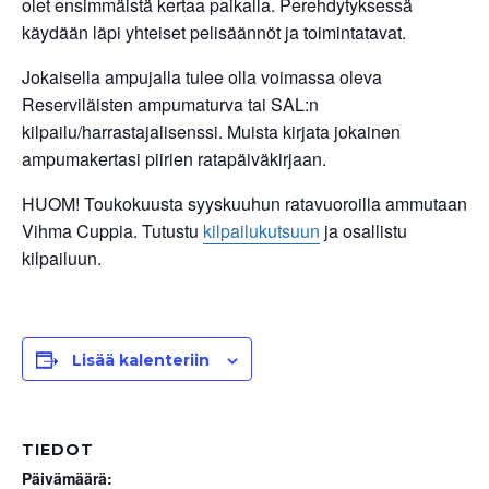
olet ensimmäistä kertaa paikalla. Perehdytyksessä
käydään läpi yhteiset pelisäännöt ja toimintatavat.
Jokaisella ampujalla tulee olla voimassa oleva
Reserviläisten ampumaturva tai SAL:n
kilpailu/harrastajalisenssi. Muista kirjata jokainen
ampumakertasi piirien ratapäiväkirjaan.
HUOM! Toukokuusta syyskuuhun ratavuoroilla ammutaan
Vihma Cuppia. Tutustu
kilpailukutsuun
ja osallistu
kilpailuun.
Lisää kalenteriin
TIEDOT
Päivämäärä: