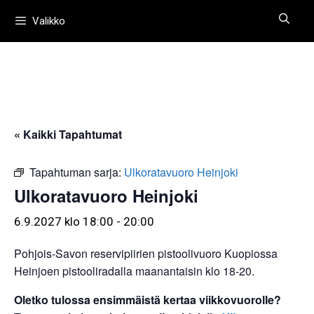
Siirry
Valikko
sisältöön
« Kaikki Tapahtumat
Tapahtuman sarja:
Ulkoratavuoro Heinjoki
Ulkoratavuoro Heinjoki
6.9.2027 klo 18:00
-
20:00
Pohjois-Savon reservipiirien pistoolivuoro Kuopiossa
Heinjoen pistooliradalla maanantaisin klo 18-20.
Oletko tulossa ensimmäistä kertaa viikkovuorolle?