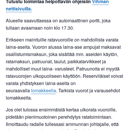
Tutustu toimintaa helpottaviin ohjeisiin
Vihman
nettisivuilla.
Alueelle saavuttaessa on automaattinen portti, joka
tullaan avaamaan noin klo 17.30.
Erikseen mainituille ratavuoroille on mahdollista varata
laina-aseita. Vuoron alussa laina-ase ampujat maksavat
osallistumismaksun, joka sisältää mm. aseiden käytön,
ratamaksun, patruunat, taulut, paikkatarvikkeet ja
mahdolliset muut laina- varusteet. Patruunoita ei myydä
ratavuorojen ulkopuoliseen käyttöön. Reserviläiset voivat
varata yhdistyksen laina-aseita on
seuraavalla
lomakkeella
. Tarkista vuorot ja varausehdot
lomakkeelta.
Jos olet tulossa ensimmäistä kertaa ulkorata vuoroille,
pidetään pienimuotoinen perehdytys ratatoimintaan.
Ilmoittaudu radalle tullessasi ammunnan johtajalle, että