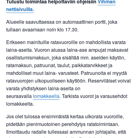
Tutustu toimintaa helpottaviin ohjeisiin
Vihman
nettisivuilla.
Alueelle saavuttaessa on automaattinen portti, joka
tullaan avaamaan noin klo 17.30.
Erikseen mainituille ratavuoroille on mahdollista varata
laina-aseita. Vuoron alussa laina-ase ampujat maksavat
osallistumismaksun, joka sisältää mm. aseiden käytön,
ratamaksun, patruunat, taulut, paikkatarvikkeet ja
mahdolliset muut laina- varusteet. Patruunoita ei myydä
ratavuorojen ulkopuoliseen käyttöön. Reserviläiset voivat
varata yhdistyksen laina-aseita on
seuraavalla
lomakkeella
. Tarkista vuorot ja varausehdot
lomakkeelta.
Jos olet tulossa ensimmäistä kertaa ulkorata vuoroille,
pidetään pienimuotoinen perehdytys ratatoimintaan.
Ilmoittaudu radalle tullessasi ammunnan johtajalle, että