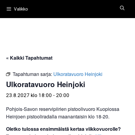
Siirry
Valikko
sisältöön
« Kaikki Tapahtumat
Tapahtuman sarja:
Ulkoratavuoro Heinjoki
Ulkoratavuoro Heinjoki
23.8.2027 klo 18:00
-
20:00
Pohjois-Savon reservipiirien pistoolivuoro Kuopiossa
Heinjoen pistooliradalla maanantaisin klo 18-20.
Oletko tulossa ensimmäistä kertaa viikkovuorolle?