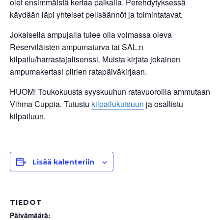
olet ensimmäistä kertaa paikalla. Perehdytyksessä
käydään läpi yhteiset pelisäännöt ja toimintatavat.
Jokaisella ampujalla tulee olla voimassa oleva
Reserviläisten ampumaturva tai SAL:n
kilpailu/harrastajalisenssi. Muista kirjata jokainen
ampumakertasi piirien ratapäiväkirjaan.
HUOM! Toukokuusta syyskuuhun ratavuoroilla ammutaan
Vihma Cuppia. Tutustu
kilpailukutsuun
ja osallistu
kilpailuun.
Lisää kalenteriin
TIEDOT
Päivämäärä: