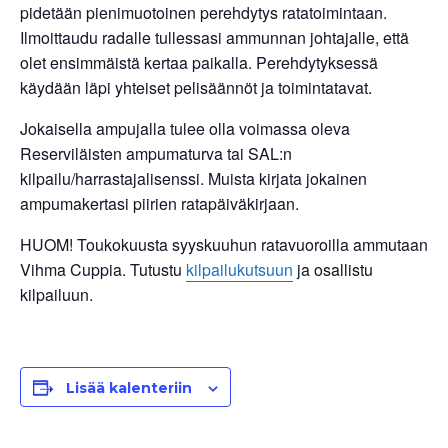
pidetään pienimuotoinen perehdytys ratatoimintaan.
Ilmoittaudu radalle tullessasi ammunnan johtajalle, että
olet ensimmäistä kertaa paikalla. Perehdytyksessä
käydään läpi yhteiset pelisäännöt ja toimintatavat.
Jokaisella ampujalla tulee olla voimassa oleva
Reserviläisten ampumaturva tai SAL:n
kilpailu/harrastajalisenssi. Muista kirjata jokainen
ampumakertasi piirien ratapäiväkirjaan.
HUOM! Toukokuusta syyskuuhun ratavuoroilla ammutaan
Vihma Cuppia. Tutustu
kilpailukutsuun
ja osallistu
kilpailuun.
Lisää kalenteriin