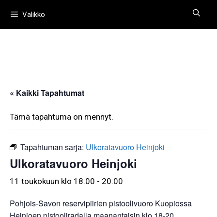
Siirry
Valikko
sisältöön
« Kaikki Tapahtumat
Tämä tapahtuma on mennyt.
Tapahtuman sarja:
Ulkoratavuoro Heinjoki
Ulkoratavuoro Heinjoki
11 toukokuun klo 18:00
-
20:00
Pohjois-Savon reservipiirien pistoolivuoro Kuopiossa
Heinjoen pistooliradalla maanantaisin klo 18-20.