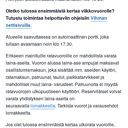
Oletko tulossa ensimmäistä kertaa viikkovuorolle?
Tutustu toimintaa helpottaviin ohjeisiin
Vihman
nettisivuilla.
Alueelle saavuttaessa on automaattinen portti, joka
tullaan avaamaan noin klo 17.30.
Erikseen mainituille ratavuoroille on mahdollista varata
laina-aseita. Vuoron alussa laina-ase ampujat maksavat
osallistumismaksun, joka sisältää mm. aseiden käytön,
ratamaksun, patruunat, taulut, paikkatarvikkeet ja
mahdolliset muut laina- varusteet. Patruunoita ei myydä
ratavuorojen ulkopuoliseen käyttöön. Reserviläiset voivat
varata yhdistyksen laina-aseita on
seuraavalla
lomakkeella
. Tarkista vuorot ja varausehdot
lomakkeelta.
Jos olet tulossa ensimmäistä kertaa ulkorata vuoroille,