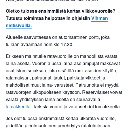
Oletko tulossa ensimmäistä kertaa viikkovuorolle?
Tutustu toimintaa helpottaviin ohjeisiin
Vihman
nettisivuilla.
Alueelle saavuttaessa on automaattinen portti, joka
tullaan avaamaan noin klo 17.30.
Erikseen mainituille ratavuoroille on mahdollista varata
laina-aseita. Vuoron alussa laina-ase ampujat maksavat
osallistumismaksun, joka sisältää mm. aseiden käytön,
ratamaksun, patruunat, taulut, paikkatarvikkeet ja
mahdolliset muut laina- varusteet. Patruunoita ei myydä
ratavuorojen ulkopuoliseen käyttöön. Reserviläiset voivat
varata yhdistyksen laina-aseita on seuraavalla
lomakkeella
. Tarkista vuorot ja varausehdot lomakkeelta.
Jos olet tulossa ensimmäistä kertaa ulkorata vuoroille,
pidetään pienimuotoinen perehdytys ratatoimintaan.