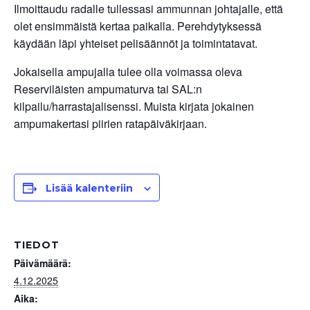
Ilmoittaudu radalle tullessasi ammunnan johtajalle, että
olet ensimmäistä kertaa paikalla. Perehdytyksessä
käydään läpi yhteiset pelisäännöt ja toimintatavat.
Jokaisella ampujalla tulee olla voimassa oleva
Reserviläisten ampumaturva tai SAL:n
kilpailu/harrastajalisenssi. Muista kirjata jokainen
ampumakertasi piirien ratapäiväkirjaan.
Lisää kalenteriin
TIEDOT
Päivämäärä:
4.12.2025
Aika: