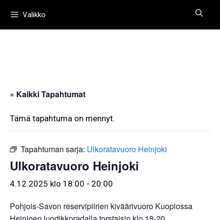
Siirry
Valikko
sisältöön
« Kaikki Tapahtumat
Tämä tapahtuma on mennyt.
Tapahtuman sarja:
Ulkoratavuoro Heinjoki
Ulkoratavuoro Heinjoki
4.12.2025 klo 18:00
-
20:00
Pohjois-Savon reservipiirien kiväärivuoro Kuopiossa
Heinjoen luodikkoradalla torstaisin klo 18-20.