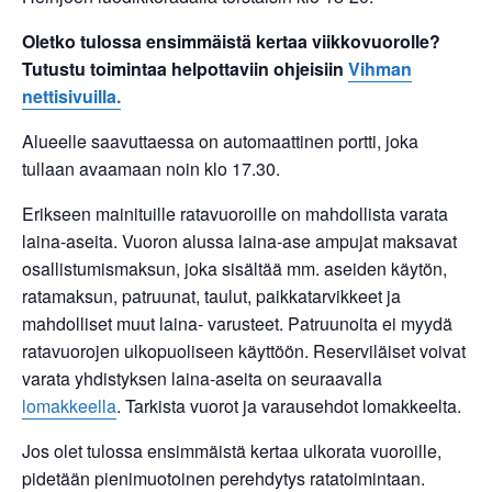
Oletko tulossa ensimmäistä kertaa viikkovuorolle?
Tutustu toimintaa helpottaviin ohjeisiin
Vihman
nettisivuilla.
Alueelle saavuttaessa on automaattinen portti, joka
tullaan avaamaan noin klo 17.30.
Erikseen mainituille ratavuoroille on mahdollista varata
laina-aseita. Vuoron alussa laina-ase ampujat maksavat
osallistumismaksun, joka sisältää mm. aseiden käytön,
ratamaksun, patruunat, taulut, paikkatarvikkeet ja
mahdolliset muut laina- varusteet. Patruunoita ei myydä
ratavuorojen ulkopuoliseen käyttöön. Reserviläiset voivat
varata yhdistyksen laina-aseita on seuraavalla
lomakkeella
. Tarkista vuorot ja varausehdot lomakkeelta.
Jos olet tulossa ensimmäistä kertaa ulkorata vuoroille,
pidetään pienimuotoinen perehdytys ratatoimintaan.