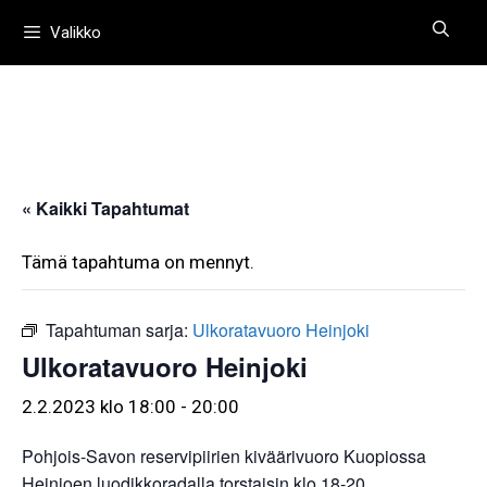
Siirry
Valikko
sisältöön
« Kaikki Tapahtumat
Tämä tapahtuma on mennyt.
Tapahtuman sarja:
Ulkoratavuoro Heinjoki
Ulkoratavuoro Heinjoki
2.2.2023 klo 18:00
-
20:00
Pohjois-Savon reservipiirien kiväärivuoro Kuopiossa
Heinjoen luodikkoradalla torstaisin klo 18-20.