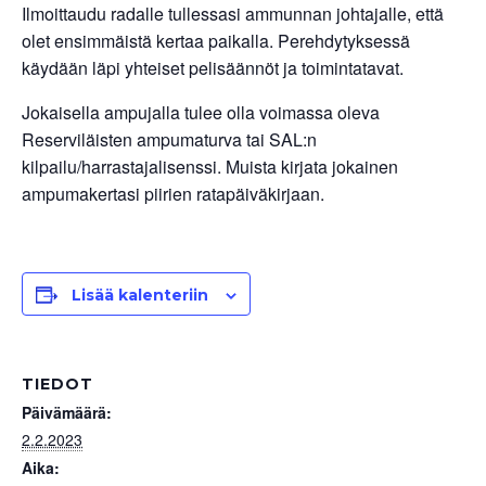
Ilmoittaudu radalle tullessasi ammunnan johtajalle, että
olet ensimmäistä kertaa paikalla. Perehdytyksessä
käydään läpi yhteiset pelisäännöt ja toimintatavat.
Jokaisella ampujalla tulee olla voimassa oleva
Reserviläisten ampumaturva tai SAL:n
kilpailu/harrastajalisenssi. Muista kirjata jokainen
ampumakertasi piirien ratapäiväkirjaan.
Lisää kalenteriin
TIEDOT
Päivämäärä:
2.2.2023
Aika: