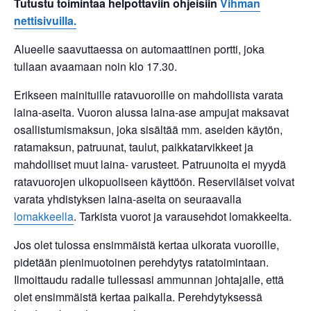
Tutustu toimintaa helpottaviin ohjeisiin
Vihman
nettisivuilla.
Alueelle saavuttaessa on automaattinen portti, joka
tullaan avaamaan noin klo 17.30.
Erikseen mainituille ratavuoroille on mahdollista varata
laina-aseita. Vuoron alussa laina-ase ampujat maksavat
osallistumismaksun, joka sisältää mm. aseiden käytön,
ratamaksun, patruunat, taulut, paikkatarvikkeet ja
mahdolliset muut laina- varusteet. Patruunoita ei myydä
ratavuorojen ulkopuoliseen käyttöön. Reserviläiset voivat
varata yhdistyksen laina-aseita on seuraavalla
lomakkeella
. Tarkista vuorot ja varausehdot lomakkeelta.
Jos olet tulossa ensimmäistä kertaa ulkorata vuoroille,
pidetään pienimuotoinen perehdytys ratatoimintaan.
Ilmoittaudu radalle tullessasi ammunnan johtajalle, että
olet ensimmäistä kertaa paikalla. Perehdytyksessä