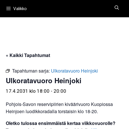
Siirry
Valikko
sisältöön
« Kaikki Tapahtumat
Tapahtuman sarja:
Ulkoratavuoro Heinjoki
Ulkoratavuoro Heinjoki
17.4.2031 klo 18:00
-
20:00
Pohjois-Savon reservipiirien kiväärivuoro Kuopiossa
Heinjoen luodikkoradalla torstaisin klo 18-20.
Oletko tulossa ensimmäistä kertaa viikkovuorolle?