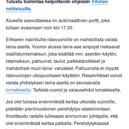
Tutustu toimintaa helpottaviin ohjeisiin
Vihman
nettisivuilla.
Alueelle saavuttaessa on automaattinen portti, joka
tullaan avaamaan noin klo 17.30.
Erikseen mainituille ratavuoroille on mahdollista varata
laina-aseita. Vuoron alussa laina-ase ampujat maksavat
osallistumismaksun, joka sisältää mm. aseiden käytön,
ratamaksun, patruunat, taulut, paikkatarvikkeet ja
mahdolliset muut laina- varusteet. Patruunoita ei myydä
ratavuorojen ulkopuoliseen käyttöön. Reserviläiset voivat
varata yhdistyksen laina-aseita on seuraavalla
lomakkeella
. Tarkista vuorot ja varausehdot lomakkeelta.
Jos olet tulossa ensimmäistä kertaa ulkorata vuoroille,
pidetään pienimuotoinen perehdytys ratatoimintaan.
Ilmoittaudu radalle tullessasi ammunnan johtajalle, että
olet ensimmäistä kertaa paikalla. Perehdytyksessä