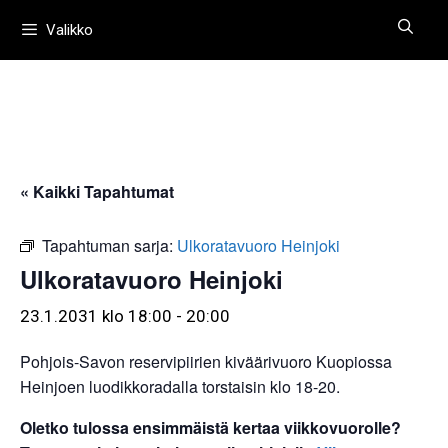
Siirry
Valikko
sisältöön
« Kaikki Tapahtumat
Tapahtuman sarja:
Ulkoratavuoro Heinjoki
Ulkoratavuoro Heinjoki
23.1.2031 klo 18:00
-
20:00
Pohjois-Savon reservipiirien kiväärivuoro Kuopiossa
Heinjoen luodikkoradalla torstaisin klo 18-20.
Oletko tulossa ensimmäistä kertaa viikkovuorolle?