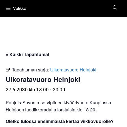
Siirry
Valikko
sisältöön
« Kaikki Tapahtumat
Tapahtuman sarja:
Ulkoratavuoro Heinjoki
Ulkoratavuoro Heinjoki
27.6.2030 klo 18:00
-
20:00
Pohjois-Savon reservipiirien kiväärivuoro Kuopiossa
Heinjoen luodikkoradalla torstaisin klo 18-20.
Oletko tulossa ensimmäistä kertaa viikkovuorolle?