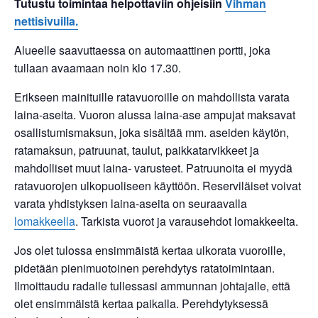
Tutustu toimintaa helpottaviin ohjeisiin
Vihman
nettisivuilla.
Alueelle saavuttaessa on automaattinen portti, joka
tullaan avaamaan noin klo 17.30.
Erikseen mainituille ratavuoroille on mahdollista varata
laina-aseita. Vuoron alussa laina-ase ampujat maksavat
osallistumismaksun, joka sisältää mm. aseiden käytön,
ratamaksun, patruunat, taulut, paikkatarvikkeet ja
mahdolliset muut laina- varusteet. Patruunoita ei myydä
ratavuorojen ulkopuoliseen käyttöön. Reserviläiset voivat
varata yhdistyksen laina-aseita on seuraavalla
lomakkeella
. Tarkista vuorot ja varausehdot lomakkeelta.
Jos olet tulossa ensimmäistä kertaa ulkorata vuoroille,
pidetään pienimuotoinen perehdytys ratatoimintaan.
Ilmoittaudu radalle tullessasi ammunnan johtajalle, että
olet ensimmäistä kertaa paikalla. Perehdytyksessä