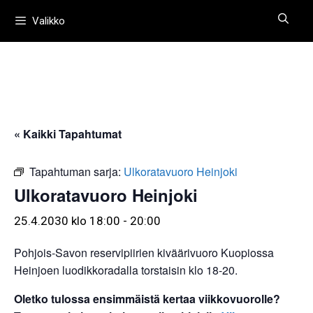
Siirry
Valikko
sisältöön
« Kaikki Tapahtumat
Tapahtuman sarja:
Ulkoratavuoro Heinjoki
Ulkoratavuoro Heinjoki
25.4.2030 klo 18:00
-
20:00
Pohjois-Savon reservipiirien kiväärivuoro Kuopiossa
Heinjoen luodikkoradalla torstaisin klo 18-20.
Oletko tulossa ensimmäistä kertaa viikkovuorolle?