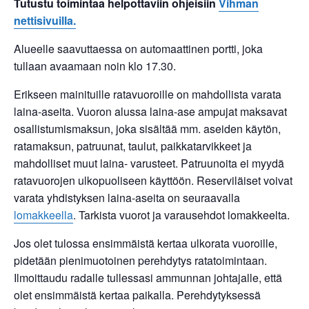
Tutustu toimintaa helpottaviin ohjeisiin
Vihman
nettisivuilla.
Alueelle saavuttaessa on automaattinen portti, joka
tullaan avaamaan noin klo 17.30.
Erikseen mainituille ratavuoroille on mahdollista varata
laina-aseita. Vuoron alussa laina-ase ampujat maksavat
osallistumismaksun, joka sisältää mm. aseiden käytön,
ratamaksun, patruunat, taulut, paikkatarvikkeet ja
mahdolliset muut laina- varusteet. Patruunoita ei myydä
ratavuorojen ulkopuoliseen käyttöön. Reserviläiset voivat
varata yhdistyksen laina-aseita on seuraavalla
lomakkeella
. Tarkista vuorot ja varausehdot lomakkeelta.
Jos olet tulossa ensimmäistä kertaa ulkorata vuoroille,
pidetään pienimuotoinen perehdytys ratatoimintaan.
Ilmoittaudu radalle tullessasi ammunnan johtajalle, että
olet ensimmäistä kertaa paikalla. Perehdytyksessä