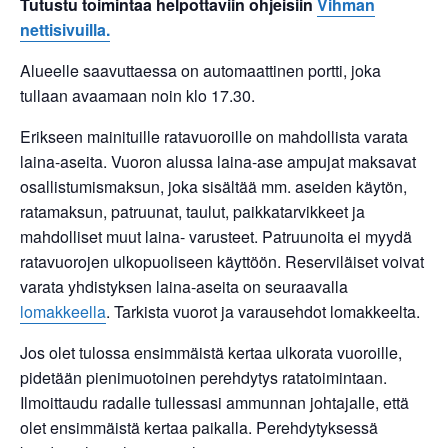
Tutustu toimintaa helpottaviin ohjeisiin
Vihman
nettisivuilla.
Alueelle saavuttaessa on automaattinen portti, joka
tullaan avaamaan noin klo 17.30.
Erikseen mainituille ratavuoroille on mahdollista varata
laina-aseita. Vuoron alussa laina-ase ampujat maksavat
osallistumismaksun, joka sisältää mm. aseiden käytön,
ratamaksun, patruunat, taulut, paikkatarvikkeet ja
mahdolliset muut laina- varusteet. Patruunoita ei myydä
ratavuorojen ulkopuoliseen käyttöön. Reserviläiset voivat
varata yhdistyksen laina-aseita on seuraavalla
lomakkeella
. Tarkista vuorot ja varausehdot lomakkeelta.
Jos olet tulossa ensimmäistä kertaa ulkorata vuoroille,
pidetään pienimuotoinen perehdytys ratatoimintaan.
Ilmoittaudu radalle tullessasi ammunnan johtajalle, että
olet ensimmäistä kertaa paikalla. Perehdytyksessä