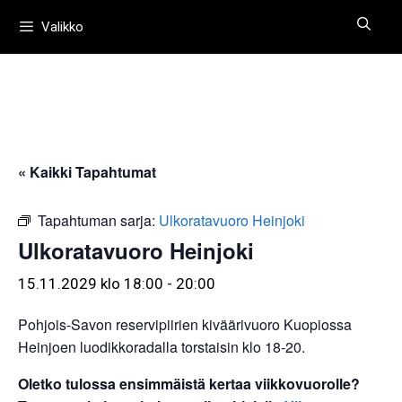
Siirry
Valikko
sisältöön
« Kaikki Tapahtumat
Tapahtuman sarja:
Ulkoratavuoro Heinjoki
Ulkoratavuoro Heinjoki
15.11.2029 klo 18:00
-
20:00
Pohjois-Savon reservipiirien kiväärivuoro Kuopiossa
Heinjoen luodikkoradalla torstaisin klo 18-20.
Oletko tulossa ensimmäistä kertaa viikkovuorolle?